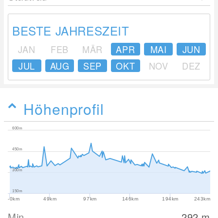
BESTE JAHRESZEIT
JAN
FEB
MÄR
APR
MAI
JUN
JUL
AUG
SEP
OKT
NOV
DEZ
Höhenprofil
600m
450m
300m
150m
-0km
49km
97km
146km
194km
243km
Min
292
m