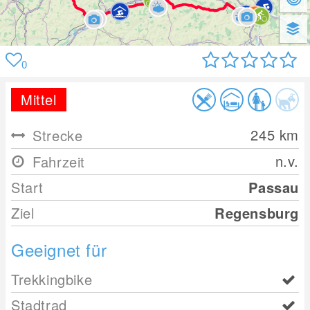
0
Mittel
245
km
Strecke
n.v.
Fahrzeit
Start
Passau
Ziel
Regensburg
Geeignet für
Trekkingbike
Stadtrad