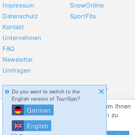
Impressum
SnowOnline
Datenschutz
SportFits
Kontakt
Unternehmen
FAQ
Newsletter
Umfragen
Mobile Apps
Social Web
Do you want to switch to the
English version of TouriSpo?
iOS
Diese Website verwendet Cookies, um Ihnen
German
Android
die bestmögliche Funktionalität bieten zu
können.
English