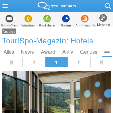
Magazin
Reiseführer
Wandern
Radfahren
Baden
Ausflugsziele
Anzeige
TouriSpo-Magazin: Hotels
Alles
News
Award
Aktiv
Genuss
1