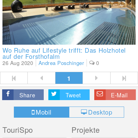
Wo Ruhe auf Lifestyle trifft: Das Holzhotel
auf der Forsthofalm
26 Aug 2020
Andrea Poschinger
0
1
Share
Tweet
E-Mail
Mobil
Desktop
TouriSpo
Projekte