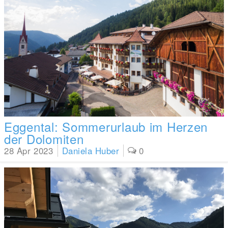
Eggental: Sommerurlaub im Herzen
der Dolomiten
28 Apr 2023
Daniela Huber
0