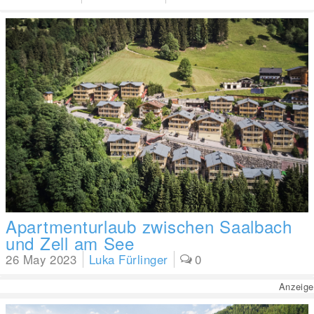
Apartmenturlaub zwischen Saalbach
und Zell am See
26 May 2023
Luka Fürlinger
0
Anzeige