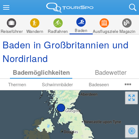
Baden
Reiseführer
Wandern
Radfahren
Ausflugsziele
Magazin
Baden in Großbritannien und
Nordirland
Bademöglichkeiten
Badewetter
Thermen
Schwimmbäder
Badeseen