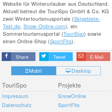
Website für Winterurlauber aus Deutschland.
Aktuell betreut die TouriSpo GmbH & Co. KG
zwei Wintertourismusportale (
Skigebiete-
Test.de
,
Snow-Online.com
), ein
Sommertourismusportal (
TouriSpo
) sowie
einen Online-Shop (
SportFits
).
Share
Tweet
E-Mail
Mobil
Desktop
TouriSpo
Projekte
Impressum
SnowOnline
Datenschutz
SportFits