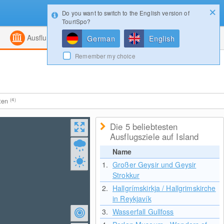
Do you want to switch to the English version of
Konfigurator
Gewinnspiele
Login
TouriSpo?
ht
Kombiniert
Magazin
Ausflugsziele
German
English
Remember my choice
iten
(4)
Die 5 beliebtesten
Ausflugsziele auf Island
Name
1.
Großer Geysir und Geysir
Strokkur
2.
Hallgrímskirkja / Hallgrimskirche
in Reykjavík
3.
Wasserfall Gullfoss