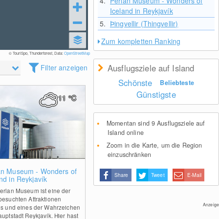
4.
Perlan Museum - Wonders of
Iceland in Reykjavík
5.
Þingvellir (Thingvellir)
Zum kompletten Ranking
© TouriSpo, Thunderforest, Data:
OpenStreetMap
Ausflugsziele auf Island
Filter anzeigen
Schönste
Beliebteste
Günstigste
11
°C
Momentan sind 9 Ausflugsziele auf
Island online
Zoom in die Karte, um die Region
einzuschränken
1
an Museum - Wonders of
Share
Tweet
E-Mail
nd in Reykjavík
erlan Museum ist eine der
besuchten Attraktionen
Anzeige
ds und eines der Wahrzeichen
auptstadt Reykjavík. Hier hast