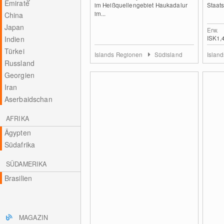
Emirate
im Heißquellengebiet Haukadalur
Staats
im...
China
Japan
Erw.
ISK1,
Indien
Türkei
Islands Regionen
Südisland
Islan
Russland
Georgien
Iran
Aserbaidschan
AFRIKA
Ägypten
Südafrika
SÜDAMERIKA
Brasilien
MAGAZIN