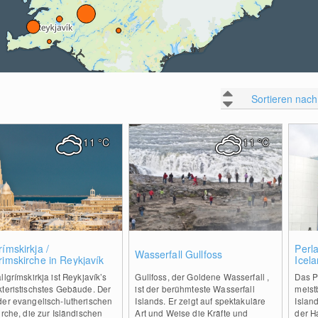
Sortieren nach
11
°C
11
°C
1
1
rímskirkja /
Perl
Wasserfall Gullfoss
rimskirche in Reykjavík
Icela
llgrímskirkja ist Reykjavík’s
Gullfoss, der Goldene Wasserfall ,
Das P
kteristischstes Gebäude. Der
ist der berühmteste Wasserfall
meist
der evangelisch-lutherischen
Islands. Er zeigt auf spektakuläre
Islan
irche, die zur Isländischen
Art und Weise die Kräfte und
der H