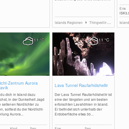
Erw.
ISK3,
Islands Regionen
Thingvellir-Nationalpark
Islan
11
°C
11
°C
1
1
licht-Zentrum Aurora
Lava Tunnel Raufarhólshellir
javík
du dich in Island dazu
Der Lava Tunnel Raufarhólshellir ist
hst, in der Dunkelheit Jagd
eine der längsten und am besten
e seltenen Nordlichter zu
erforschten Lavahöhlen in Island.
, solltest du der Nordlicht-
Er befindet sich unterhalb der
llung Aurora...
Erdoberfläche etwa 30...
Kind
Sen.
Erw.
Sen.