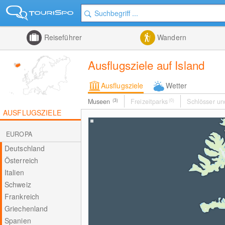
Reiseführer
Wandern
Ausflugsziele auf Island
Ausflugsziele
Wetter
Museen
(3)
Freizeitparks
(0)
Schlösser un
AUSFLUGSZIELE
EUROPA
Deutschland
Österreich
Italien
Schweiz
Frankreich
Griechenland
Spanien