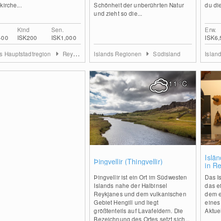
kirche...
Schönheit der unberührten Natur
du die
und zieht so die...
Kind
Sen.
Erw.
400
ISK200
ISK1,000
ISK6,
ds Hauptstadtregion
Reykjavik
Islands Regionen
Südisland
Islan
11
°C
1
Islä
Þingvellir (Thingvellir)
in Re
Þingvellir ist ein Ort im Südwesten
Das I
Islands nahe der Halbinsel
das e
Reykjanes und dem vulkanischen
dem e
Gebiet Hengill und liegt
eines
größtenteils auf Lavafeldern. Die
Aktuel
Bezeichnung des Ortes setzt sich...