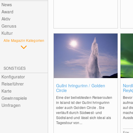
News
Award
Aktiv
Genuss
Kultur
Alle Magazin Kategorien
SONSTIGES
Konfigurator
Reiseführer
1
Gullni hringurinn / Golden
Nord
Circle
Reyk
Karte
Eine der beliebtesten Reiserouten
Bevor 
Gewinnspiele
in Island ist der Gullni hringurinn
aufmac
Umfragen
oder auch Golden Circle . Sie
auf di
verläuft durch Südwest- und
machen
Südisland und lässt sich ideal als
Ausste
Tagestour von...
Erw.