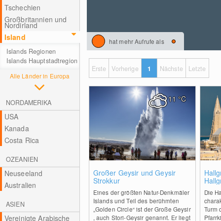
Tschechien
Großbritannien und
Nordirland
Island
hat mehr Aufrufe als
Islands Regionen
Islands Hauptstadtregion
Erste
Vorherige
1
Nächste
Letzte
Alle Länder in Europa
11
°C
NORDAMERIKA
USA
Kanada
Costa Rica
OZEANIEN
1
Großer Geysir und Geysir
Hallg
Neuseeland
Strokkur
Hallg
Australien
Eines der größten Natur-Denkmäler
Die Ha
Islands und Teil des berühmten
chara
ASIEN
„Golden Circle“ ist der Große Geysir
Turm 
Vereinigte Arabische
, auch Stori-Geysir genannt. Er liegt
Pfarrk