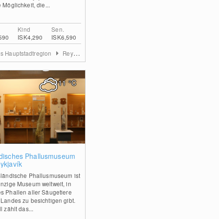
 Möglichkeit, die...
Kind
Sen.
590
ISK4,290
ISK6,590
ds Hauptstadtregion
Reykjavik
11
°C
0
ndisches Phallusmuseum
ykjavík
sländische Phallusmuseum ist
inzige Museum weltweit, in
s Phallen aller Säugetiere
 Landes zu besichtigen gibt.
l zählt das...