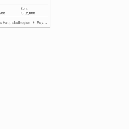
Sen.
500
ISK2,800
ds Hauptstadtregion
Reykjavik