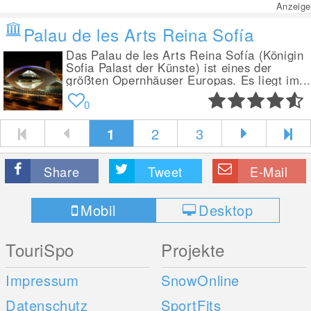
Anzeige
Palau de les Arts Reina Sofía
Das Palau de les Arts Reina Sofía (Königin
Sofia Palast der Künste) ist eines der
größten Opernhäuser Europas. Es liegt im..
0
1
2
3
Share
Tweet
E-Mail
Mobil
Desktop
TouriSpo
Projekte
Impressum
SnowOnline
Datenschutz
SportFits