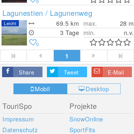
0
Lagunestien / Lagunenweg
69.5
km
max.
28
m
Leicht
3 Tage
min.
n.v.
0
1
Share
Tweet
E-Mail
Mobil
Desktop
TouriSpo
Projekte
Impressum
SnowOnline
Datenschutz
SportFits