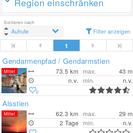
Region einschränken
Sortieren nach
Filter anzeigen
1
Gendarmenpfad / Gendarmstien
73.5
km
max.
43
m
Mittel
n.v.
min.
n.v.
0
Alsstien
62.3
km
max.
29
m
Mittel
2 Tage
min.
n.v.