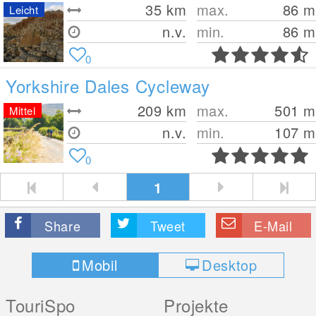
35
km
max.
86
m
Leicht
n.v.
min.
86
m
0
Yorkshire Dales Cycleway
209
km
max.
501
m
Mittel
n.v.
min.
107
m
0
1
Share
Tweet
E-Mail
Mobil
Desktop
TouriSpo
Projekte