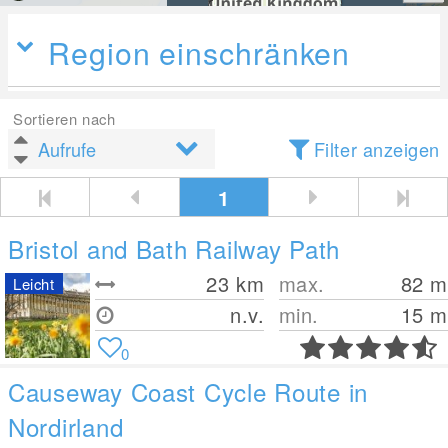
Region einschränken
Sortieren nach
Filter anzeigen
1
Bristol and Bath Railway Path
23
km
max.
82
m
Leicht
n.v.
min.
15
m
0
Causeway Coast Cycle Route in
Nordirland