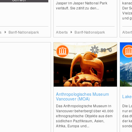
Jasper im Jasper National Park
kanad
verläuft. Sie zählt zu den...
Der S
Vielz
und gi
ta
Banff-Nationalpark
Alberta
Banff-Nationalpark
Alber
20
°C
0
Anthropologisches Museum
Lake
Vancouver (MOA)
Das Anthropologische Museum in
Die L
Vancouver beherbergt über 40.000
nur ei
ethnographische Objekte aus dem
das d
südlichen Pazifikraum, Asien,
der k
Afrika, Europa und...
sonde