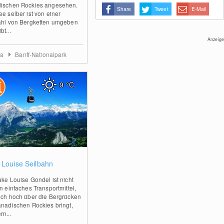
ischen Rockies angesehen.
Share
Tweet
E-Mail
ee selber ist von einer
ahl von Bergketten umgeben
bt...
Anzeige
ta
Banff-Nationalpark
9
°C
0
 Louise Seilbahn
ake Louise Gondel ist nicht
n einfaches Transportmittel,
ich hoch über die Bergrücken
anadischen Rockies bringt,
rn...