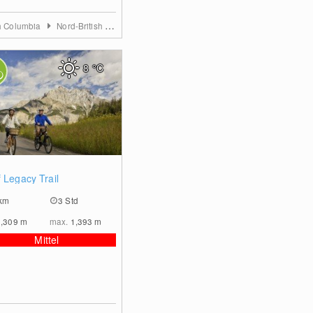
sh Columbia
Nord-British Columbia
8
°C
0
 Legacy Trail
km
3 Std
1,309
m
max.
1,393
m
Mittel