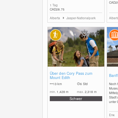
CAD2
1 Tag
CAD28.75
Alberta
Jasper-Nationalpark
Alber
19
°C
0
Über den Cory Pass zum
Banf
Mount Edith
13
km
6 Std
Noch h
Museu
min.
1,428
m
max.
2,318
m
Mittel
Stadt 
Schwer
unter 
Erw.