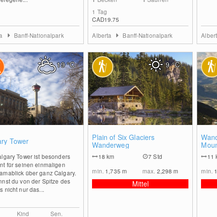
1 Tag
CAD19.75
ta
Banff-Nationalpark
Alberta
Banff-Nationalpark
Alber
19
°C
9
°C
0
2
Plain of Six Glaciers
Wand
ary Tower
Wanderweg
Moun
algary Tower ist besonders
18
km
7 Std
11
nt für seinen einmaligen
min.
1,735
m
max.
2,298
m
min.
amablick über ganz Calgary.
nnst du von der Spitze des
Mittel
 nicht nur das...
Kind
Sen.