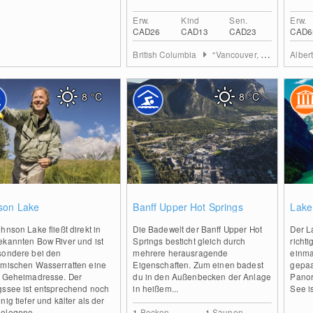
Erw.
Kind
Sen.
Erw.
CAD26
CAD13
CAD23
CAD6
British Columbia
"Vancouver, Coast & Mountains" Region
Alber
8
°C
8
°C
0
0
son Lake
Banff Upper Hot Springs
Lake
hnson Lake fließt direkt in
Die Badewelt der Banff Upper Hot
Der L
ekannten Bow River und ist
Springs besticht gleich durch
richt
sondere bei den
mehrere herausragende
einma
imischen Wasserratten eine
Eigenschaften. Zum einen badest
gepaa
e Geheimadresse. Der
du in den Außenbecken der Anlage
Panor
gssee ist entsprechend noch
in heißem...
See is
nig tiefer und kälter als der
elegene...
1
Becken
1
Saunen