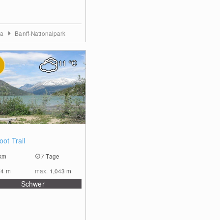
ta
Banff-Nationalpark
11
°C
0
oot Trail
km
7 Tage
74
m
max.
1,043
m
Schwer