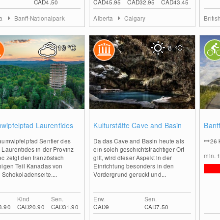
CAD4.50
CAD45.95
CAD32.95
CAD43.45
ta
Banff-Nationalpark
Alberta
Calgary
Briti
19
°C
8
°C
0
0
wipfelpfad Laurentides
Kulturstätte Cave and Basin
Banff
aumwipfelpfad Sentier des
Da das Cave and Basin heute als
26
 Laurentides in der Provinz
ein solch geschichtsträchtiger Ort
min.
c zeigt den französisch
gilt, wird dieser Aspekt in der
higen Teil Kanadas von
Einrichtung besonders in den
 Schokoladenseite....
Vordergrund gerückt und...
Kind
Sen.
Erw.
Sen.
3.90
CAD20.90
CAD31.90
CAD9
CAD7.50