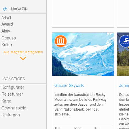
MAGAZIN
News
Award
Aktiv
Genuss
Kultur
Alle Magazin Kategorien
SONSTIGES
0
Glacier Skywalk
John
Konfigurator
Reiseführer
Inmitten der kanadischen Rocky
Der Jo
Mountains, am Icefields Parkway
den b
Karte
zwischen dem Jasper und dem
insbe
Gewinnspiele
Banff Nationalpark, befindet
einhe
sich eine...
klein
Umfragen
Gebir
ein we
Erw.
Kind
Sen.
naheg