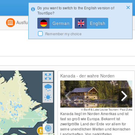
Do you want to switch to the English version of
Konfigurator
Gewinnspiele
Login
TouriSpo?
ht
Kombiniert
Ausflugsziele
Magazin
German
English
Remember my choice
Kanada - der wahre Norden
© Banff & Lake Louise Tourism / Paul Zizka
Kanada liegt im Norden Amerikas und ist
fast so groß wie Europa. Bekannt ist
zweitgrößte Land der Erde vor allem für
seine unendlichen Weiten und ikonischen
Landschaften. Von zerklüfteten