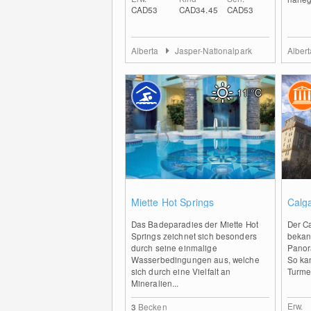
CAD53
CAD34.45
CAD53
Alberta
Jasper-Nationalpark
Alber
11
°C
0
Miette Hot Springs
Calg
Das Badeparadies der Miette Hot
Der C
Springs zeichnet sich besonders
bekan
durch seine einmalige
Panor
Wasserbedingungen aus, welche
So ka
sich durch eine Vielfalt an
Turmes
Mineralien...
Erw.
3
Becken