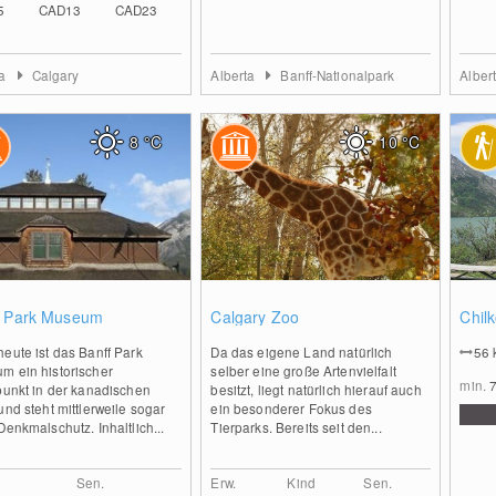
5
CAD13
CAD23
ta
Calgary
Alberta
Banff-Nationalpark
Alber
8
°C
10
°C
0
0
f Park Museum
Calgary Zoo
Chilk
eute ist das Banff Park
Da das eigene Land natürlich
56
m ein historischer
selber eine große Artenvielfalt
min.
punkt in der kanadischen
besitzt, liegt natürlich hierauf auch
und steht mittlerweile sogar
ein besonderer Fokus des
Denkmalschutz. Inhaltlich...
Tierparks. Bereits seit den...
Sen.
Erw.
Kind
Sen.