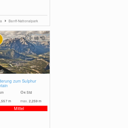
ta
Banff-Nationalpark
19
°C
0
erung zum Sulphur
tain
km
4 Std
1,557
m
max.
2,259
m
Mittel