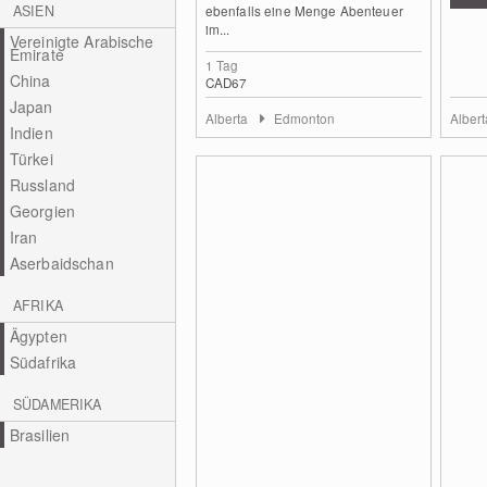
ASIEN
ebenfalls eine Menge Abenteuer
im...
Vereinigte Arabische
Emirate
1 Tag
China
CAD67
Japan
Alberta
Edmonton
Alber
Indien
Türkei
Russland
Georgien
Iran
Aserbaidschan
AFRIKA
Ägypten
Südafrika
SÜDAMERIKA
Brasilien