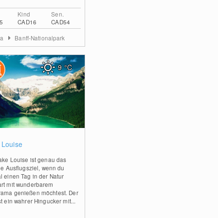
Kind
Sen.
5
CAD16
CAD54
ta
Banff-Nationalpark
9
°C
0
 Louise
ake Louise ist genau das
ige Ausflugsziel, wenn du
l einen Tag in der Natur
rt mit wunderbarem
ama genießen möchtest. Der
t ein wahrer Hingucker mit...