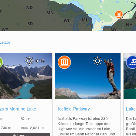
Letzte
9
°C
9
°C
0
0
 zum Moraine Lake
Icefield Parkway
Lake
km
n.v.
Icefields Parkway ist eine 230
Der L
Kilometer lange Teiletappe des
größt
,730
m
max.
2,024
m
Highway 93, die zwischen Lake
Banff
Louise im Banff National Park und
als e
Schwer