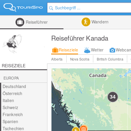
Wandern
Reiseführer
Reiseführer Kanada
Reiseziele
Wetter
Webca
Alberta
Nova Scotia
British Columbia
REISEZIELE
EUROPA
Deutschland
Österreich
Italien
Schweiz
Frankreich
Spanien
Tschechien