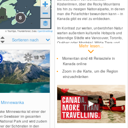
Küstenlinien, über die Rocky Mountains
bis hin zu riesigen Nationalparks, in denen
man die Polarlichter bewundern kann – in
Kanada gibt es viel zu entdecken.
Im Kontrast zur weiten, unberührten Natur
© TouriSpo, Thunderforest, Data:
OpenStreetMap
warten außerdem kulturelle Hotspots und
lebendige Städte wie Vancouver, Toronto,
Sortieren nach
Québec oder Montréal. Wilde Tiere und
Mehr lesen...
freundliche Menschen – das macht den
Charme des wahren Nordens aus.
13
°C
Momentan sind 48 Reiseziele in
Kanada online
Zoom in die Karte, um die Region
einzuschränken
0
 Minnewanka
ake Minnewanka ist einer der
en Gewässer im gesamten
 National Park und wird zudem
iner der Schönsten in den