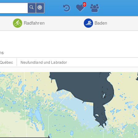
0
In
Suchen
der
Nähe
Listenansicht
Kartenansic
Radfahren
Baden
ms
Québec
Neufundland und Labrador