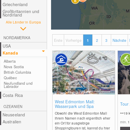
Griechenland
Großbritannien und
Nordirland
Alle Länder in Europa
NORDAMERIKA
Erste
Vorherige
1
2
3
Nächste
USA
Kanada
4
°C
Alberta
Nova Scotia
British Columbia
Québec
Neufundland und
Labrador
Costa Rica
0
West Edmonton Mall:
Tour
Wasserpark und Spa
OZEANIEN
Obwohl die West Edmonton Mall
19
Neuseeland
ihrem Namen nach eigentlich eher
Australien
min.
1
ein Ort für ausgiebige
Shoppingtouren ist, kannst du hier