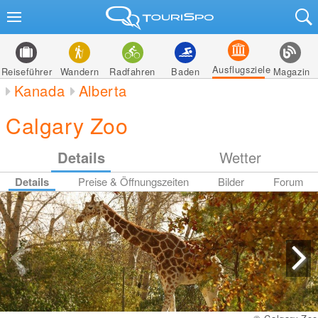
Ausflugsziele
Reiseführer
Wandern
Radfahren
Baden
Magazin
Kanada
Alberta
Calgary Zoo
Details
Wetter
Details
Preise & Öffnungszeiten
Bilder
Forum