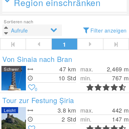
Region einschränken
Sortieren nach
Filter anzeigen
1
Von Sinaia nach Bran
47
km
max.
2,469
m
Schwer
10 Std
min.
767
m
0
Tour zur Festung Șiria
3.8
km
max.
442
m
Leicht
2 Std
min.
147
m