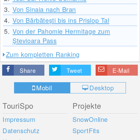
3.
Von Sinaia nach Bran
4.
Von Bărbătești bis ins Prislop Tal
5.
Von der Pahomie Hermitage zum
Ştevioara Pass
Zum kompletten Ranking
Share
Tweet
E-Mail
Mobil
Desktop
TouriSpo
Projekte
Impressum
SnowOnline
Datenschutz
SportFits