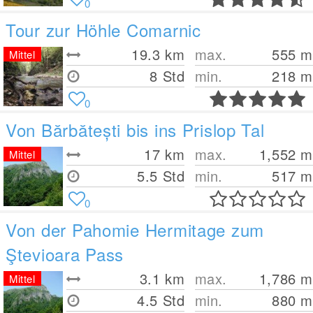
0
Tour zur Höhle Comarnic
19.3
km
max.
555
m
Mittel
8 Std
min.
218
m
0
Von Bărbătești bis ins Prislop Tal
17
km
max.
1,552
m
Mittel
5.5 Std
min.
517
m
0
Von der Pahomie Hermitage zum
Ştevioara Pass
3.1
km
max.
1,786
m
Mittel
4.5 Std
min.
880
m