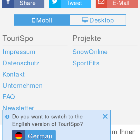
Share
Tweet
E-Mail
Mobil
Desktop
TouriSpo
Projekte
Impressum
SnowOnline
Datenschutz
SportFits
Kontakt
Unternehmen
FAQ
Newsletter
Do you want to switch to the
Umfragen
English version of TouriSpo?
Diese Website verwendet Cookies, um Ihnen
German
Mobile Apps
Social Web