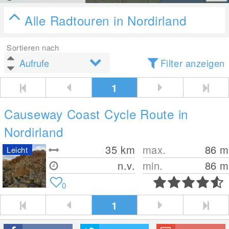
Alle Radtouren in Nordirland
Sortieren nach
Filter anzeigen
1
Causeway Coast Cycle Route in
Nordirland
35
km
max.
86
m
Leicht
n.v.
min.
86
m
0
1