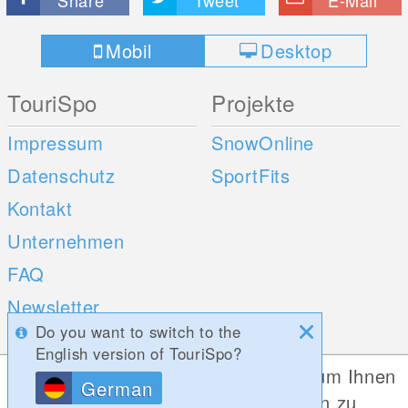
Share
Tweet
E-Mail
Mobil
Desktop
TouriSpo
Projekte
Impressum
SnowOnline
Datenschutz
SportFits
Kontakt
Unternehmen
FAQ
Newsletter
Do you want to switch to the
Umfragen
English version of TouriSpo?
Diese Website verwendet Cookies, um Ihnen
German
Mobile Apps
Social Web
die bestmögliche Funktionalität bieten zu