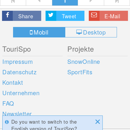
1
Share
Tweet
E-Mail
Mobil
Desktop
TouriSpo
Projekte
Impressum
SnowOnline
Datenschutz
SportFits
Kontakt
Unternehmen
FAQ
Newsletter
Do you want to switch to the
Umfragen
English version of TouriSpo?