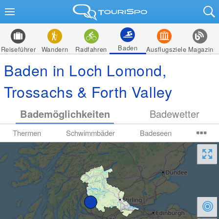
Baden
Reiseführer
Wandern
Radfahren
Ausflugsziele
Magazin
Baden in Loch Lomond,
Trossachs & Forth Valley
Bademöglichkeiten
Badewetter
Thermen
Schwimmbäder
Badeseen