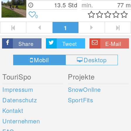
13.5 Std
min.
77
m
0
1
Share
Tweet
E-Mail
Mobil
Desktop
TouriSpo
Projekte
Impressum
SnowOnline
Datenschutz
SportFits
Kontakt
Unternehmen