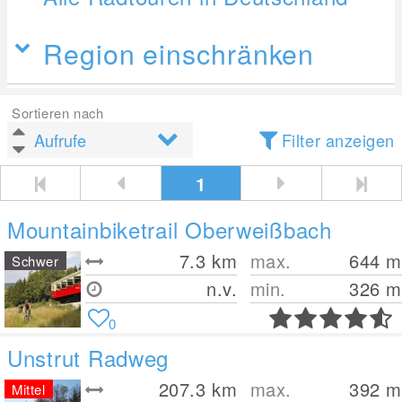
Region einschränken
Sortieren nach
Filter anzeigen
1
Mountainbiketrail Oberweißbach
7.3
km
max.
644
m
Schwer
n.v.
min.
326
m
0
Unstrut Radweg
207.3
km
max.
392
m
Mittel