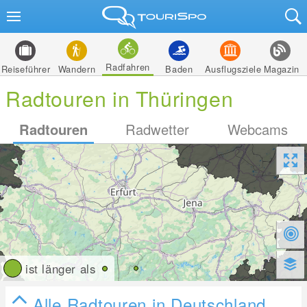
Radfahren
Reiseführer
Wandern
Baden
Ausflugsziele
Magazin
Radtouren in Thüringen
Radtouren
Radwetter
Webcams
ist länger als
Alle Radtouren in Deutschland