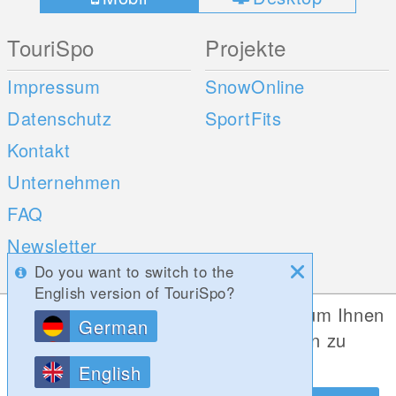
TouriSpo
Projekte
Impressum
SnowOnline
Datenschutz
SportFits
Kontakt
Unternehmen
FAQ
Newsletter
Do you want to switch to the
Umfragen
English version of TouriSpo?
Diese Website verwendet Cookies, um Ihnen
German
Mobile Apps
Social Web
die bestmögliche Funktionalität bieten zu
können.
iOS
English