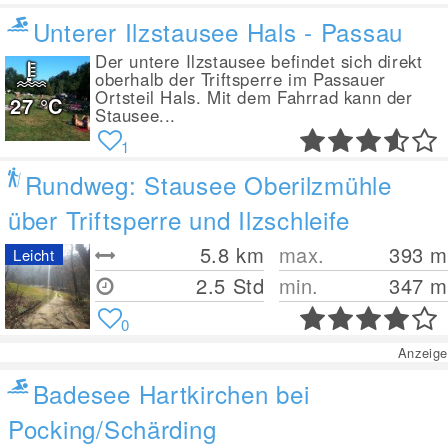
Unterer Ilzstausee Hals - Passau
Der untere Ilzstausee befindet sich direkt
oberhalb der Triftsperre im Passauer
Ortsteil Hals. Mit dem Fahrrad kann der
27
°C
Stausee...
1
Rundweg: Stausee Oberilzmühle
über Triftsperre und Ilzschleife
5.8
km
max.
393
m
Leicht
2.5 Std
min.
347
m
0
Anzeige
Badesee Hartkirchen bei
Pocking/Schärding