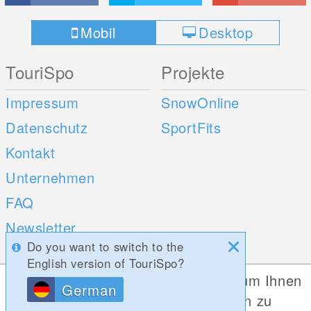
Mobil
Desktop
TouriSpo
Projekte
Impressum
SnowOnline
Datenschutz
SportFits
Kontakt
Unternehmen
FAQ
Newsletter
Do you want to switch to the
Umfragen
English version of TouriSpo?
Diese Website verwendet Cookies, um Ihnen
German
Mobile Apps
Social Web
die bestmögliche Funktionalität bieten zu