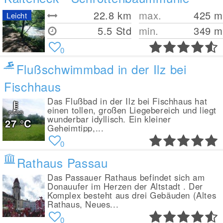
22.8
km
max.
425
m
Leicht
5.5 Std
min.
349
m
0
Flußschwimmbad in der Ilz bei
Fischhaus
Das Flußbad in der Ilz bei Fischhaus hat
einen tollen, großen Liegebereich und liegt
wunderbar idyllisch. Ein kleiner
27
°C
Geheimtipp,...
0
Rathaus Passau
Das Passauer Rathaus befindet sich am
Donauufer im Herzen der Altstadt . Der
Komplex besteht aus drei Gebäuden (Altes
Rathaus, Neues...
0