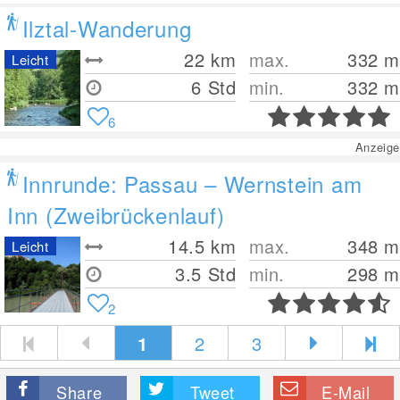
Ilztal-Wanderung
22
km
max.
332
m
Leicht
6 Std
min.
332
m
6
Anzeige
Innrunde: Passau – Wernstein am
Inn (Zweibrückenlauf)
14.5
km
max.
348
m
Leicht
3.5 Std
min.
298
m
2
1
2
3
Share
Tweet
E-Mail