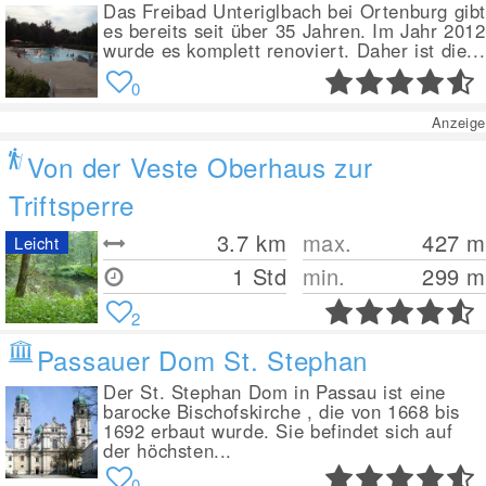
Das Freibad Unteriglbach bei Ortenburg gib
es bereits seit über 35 Jahren. Im Jahr 2012
wurde es komplett renoviert. Daher ist die...
0
Anzeige
Von der Veste Oberhaus zur
Triftsperre
3.7
km
max.
427
m
Leicht
1 Std
min.
299
m
2
Passauer Dom St. Stephan
Der St. Stephan Dom in Passau ist eine
barocke Bischofskirche , die von 1668 bis
1692 erbaut wurde. Sie befindet sich auf
der höchsten...
0