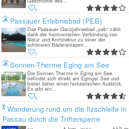
Geschichte des...
0
Passauer Erlebnisbad (PEB)
Das Passauer Ganzjahresbad „peb“ zählt
dank der harmonischen Verbindung von
Natur und Architektur zu einer der
schönsten Bäderanlagen...
1
Sonnen-Therme Eging am See
Die Sonnen-Therme in Eging am See
befindet sich direkt am Eginger See und
bietet daher einen fantastischen Ausblick.
Es gibt ein...
0
Wanderung rund um die Ilzschleife in
Passau durch die Triftersperre
4
km
max.
413
m
Leicht