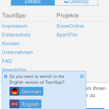
Mobil
Desktop
TouriSpo
Projekte
Impressum
SnowOnline
Datenschutz
SportFits
Kontakt
Unternehmen
FAQ
Newsletter
Do you want to switch to the
Umfragen
English version of TouriSpo?
Diese Website verwendet Cookies, um Ihnen
German
Mobile Apps
Social Web
die bestmögliche Funktionalität bieten zu
können.
iOS
English