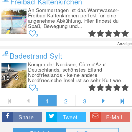
Freibad Kaltenkirchen
An Sommertagen ist das Warmwasser-
Freibad Kaltenkirchen perfekt für eine
angenehme Abkühlung. Hier findest du
Spaß, Bewegung und...
2
Anzeige
Badestrand Sylt
Königin der Nordsee, Côte d'Azur
Deutschlands, schönstes Eiland
Nordfrieslands - keine andere
19
°C
Nordfriesische Insel ist so sehr Kult wie...
0
1
2
3
Share
Tweet
E-Mail