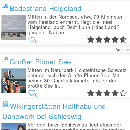
Badestrand Helgoland
Mitten in der Nordsee, etwa 70 Kilometer
vom Festland entfernt, liegt die Insel
Helgoland, auch Deät Lunn ("das Land")
genannt. Neben...
0
Anzeige
Großer Plöner See
Mitten im Naturpark Holsteinische Schweiz
befindet sich der Große Plöner See. Mit
seinen 30 Quadratkilometern ist er der
21
°C
größte See in...
0
Wikingerstätten Haithabu und
Danewerk bei Schleswig
Vor den Toren Schleswigs liegt eines der
bedeutendsten archäologischen Zeugnisse