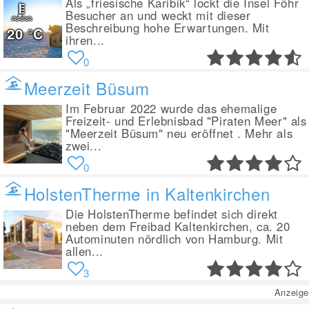
Als „friesische Karibik“ lockt die Insel Föhr
Besucher an und weckt mit dieser
Beschreibung hohe Erwartungen. Mit
20
°C
ihren...
0
Meerzeit Büsum
Im Februar 2022 wurde das ehemalige
Freizeit- und Erlebnisbad "Piraten Meer" als
"Meerzeit Büsum" neu eröffnet . Mehr als
zwei...
0
HolstenTherme in Kaltenkirchen
Die HolstenTherme befindet sich direkt
neben dem Freibad Kaltenkirchen, ca. 20
Autominuten nördlich von Hamburg. Mit
allen...
3
Anzeige