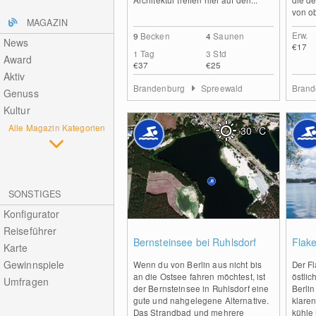
von ob
MAGAZIN
Erw.
9
Becken
4
Saunen
News
€17
1 Tag
3 Std
Award
€37
€25
Aktiv
Brandenburg
Spreewald
Bran
Genuss
Kultur
Alle Magazin Kategorien
30
°C
SONSTIGES
Konfigurator
Reiseführer
1
Bernsteinsee bei Ruhlsdorf
Flak
Karte
Gewinnspiele
Wenn du von Berlin aus nicht bis
Der F
an die Ostsee fahren möchtest, ist
östlic
Umfragen
der Bernsteinsee in Ruhlsdorf eine
Berli
gute und nahgelegene Alternative.
klare
Das Strandbad und mehrere
kühle 