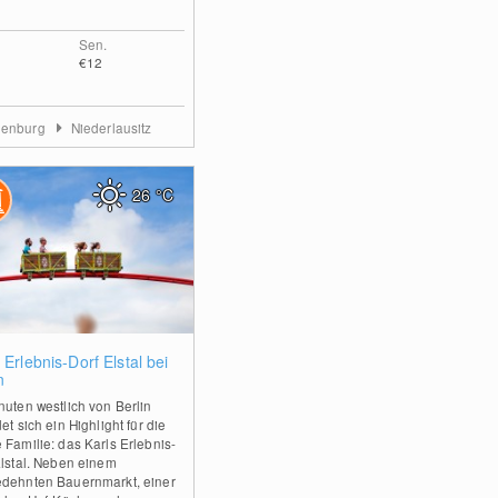
Sen.
€12
denburg
Niederlausitz
26
°C
0
 Erlebnis-Dorf Elstal bei
n
nuten westlich von Berlin
et sich ein Highlight für die
 Familie: das Karls Erlebnis-
Elstal. Neben einem
dehnten Bauernmarkt, einer