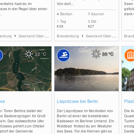
verkehrs hast du im
Von dort...
Seen 
nsee in der Regel über einen
geflu
..
4
Becken
7
Saunen
dank s
1 Tag
3 Std
€33
€27
denburg
Seenland Oder-Spree
Brandenburg
Seenland Oder-Spree
Bran
22
°C
30
°C
1
0
see
Liepnitzsee bei Berlin
Plas
n Toren Berlins bietet der
Der Liepnitzsee im Nordosten von
Die A
ee Badevergnügen für Groß
Berlin ist einer der beliebtesten
Quadr
ein. Das südwestliche Ufer
Badeseen im Berliner Umland. Ein
Tuchm
tzsees gehört zum Ortsteil
Waldbad findest du am Westufer
einzig
sdorf der Gemeinde
des Sees. Für die Kleinen gibt es
Darste