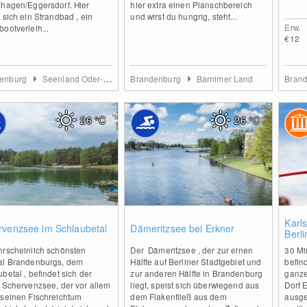
shagen/Eggersdorf. Hier
hier extra einen Planschbereich
 sich ein Strandbad , ein
und wirst du hungrig, steht...
Erw.
ootverleih...
€12
denburg
Seenland Oder-Spree
Brandenburg
Barnimer Land
Bran
26
°C
26
°C
0
2
Karls
rvenzsee im Schlaubetal
Dämeritzsee bei Erkner
Berli
hrscheinlich schönsten
Der Dämeritzsee , der zur einen
30 Mi
al Brandenburgs, dem
Hälfte auf Berliner Stadtgebiet und
befind
betal , befindet sich der
zur anderen Hälfte in Brandenburg
ganze
e Schervenzsee, der vor allem
liegt, speist sich überwiegend aus
Dorf 
 seinen Fischreichtum
dem Flakenfließ aus dem
ausge