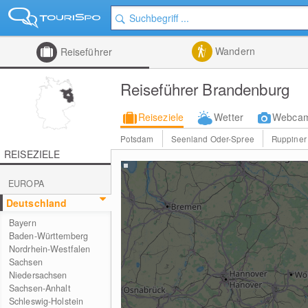
Wandern
Reiseführer
Reiseführer Brandenburg
Reiseziele
Wetter
Webca
Potsdam
Seenland Oder-Spree
Ruppiner
REISEZIELE
EUROPA
Deutschland
Bayern
Baden-Württemberg
Nordrhein-Westfalen
Sachsen
Niedersachsen
Sachsen-Anhalt
Schleswig-Holstein