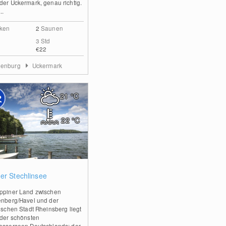
der Uckermark, genau richtig.
..
ken
2
Saunen
3 Std
€22
denburg
Uckermark
21
°C
22
°C
0
er Stechlinsee
ppiner Land zwischen
enberg/Havel und der
rischen Stadt Rheinsberg liegt
 der schönsten
asserseen Deutschlands: der