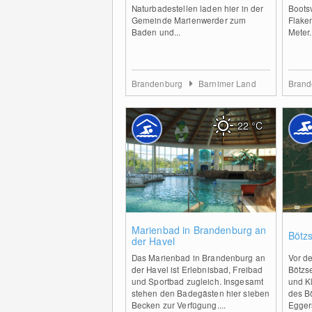
Naturbadestellen laden hier in der
Boots
Gemeinde Marienwerder zum
Flake
Baden und...
Meter.
Brandenburg
Barnimer Land
Bran
22
°C
0
Marienbad in Brandenburg an
Bötz
der Havel
Das Marienbad in Brandenburg an
Vor de
der Havel ist Erlebnisbad, Freibad
Bötzs
und Sportbad zugleich. Insgesamt
und Kl
stehen den Badegästen hier sieben
des Bö
Becken zur Verfügung....
Egger