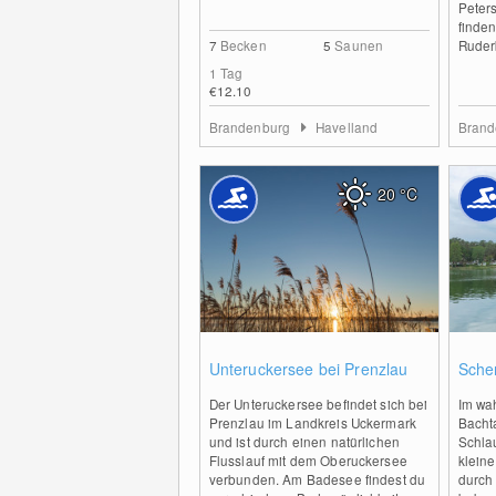
Peter
finden
7
Becken
5
Saunen
Ruderb
1 Tag
€12.10
Brandenburg
Havelland
Bran
20
°C
2
Unteruckersee bei Prenzlau
Sche
Der Unteruckersee befindet sich bei
Im wa
Prenzlau im Landkreis Uckermark
Bacht
und ist durch einen natürlichen
Schlau
Flusslauf mit dem Oberuckersee
klein
verbunden. Am Badesee findest du
durch