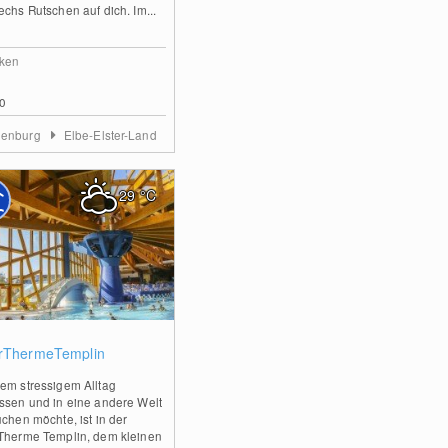
echs Rutschen auf dich. Im...
ken
0
denburg
Elbe-Elster-Land
29
°C
0
rThermeTemplin
em stressigem Alltag
ssen und in eine andere Welt
uchen möchte, ist in der
Therme Templin, dem kleinen