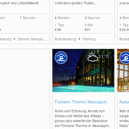
nglich als Luftschiffwerft...
nicht dem großen Trubel...
und s
ken
7
Saunen
8
Becken
3
Saunen
4
Bec
1 Tag
3 Std
1 Tag
0
€38
€31
€25.9
denburg
Dahme-Seengebiet
Brandenburg
Fläming
Bran
21
°C
0
Fontane Therme Neuruppin
Natu
Ruhe und Erholung, fernab von
Wer d
Stress und Hektik des Alltags –
verge
genau das erwartet die Besucher
einta
der Fontane Therme in Neuruppin.
Natur