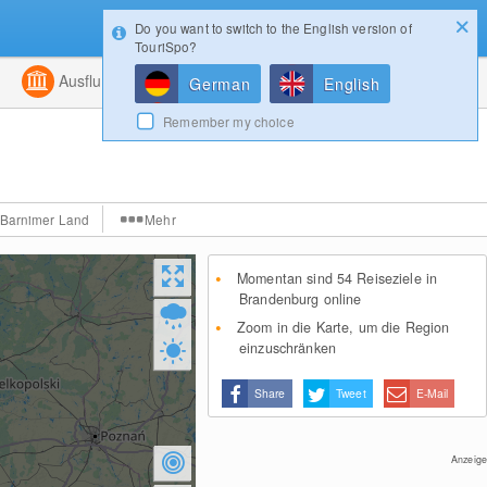
Do you want to switch to the English version of
Konfigurator
Gewinnspiele
Login
TouriSpo?
ht
Kombiniert
Ausflugsziele
Magazin
German
English
Remember my choice
Barnimer Land
Mehr
Momentan sind 54 Reiseziele in
Brandenburg online
Zoom in die Karte, um die Region
einzuschränken
Share
Tweet
E-Mail
Anzeige