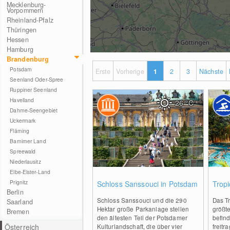
Mecklenburg-
Vorpommern
Rheinland-Pfalz
Thüringen
Hessen
Hamburg
Brandenburg
Potsdam
Erste
Vorherige
1
2
3
Nächste
Seenland Oder-Spree
Ruppiner Seenland
Havelland
26
°C
Dahme-Seengebiet
Uckermark
Fläming
Barnimer Land
Spreewald
Niederlausitz
Elbe-Elster-Land
0
Prignitz
Schloss Sanssouci in Potsdam
Tropi
Berlin
Schloss Sanssouci und die 290
Das Tr
Saarland
Hektar große Parkanlage stellen
größte
Bremen
den ältesten Teil der Potsdamer
befind
Österreich
Kulturlandschaft, die über vier
freitr