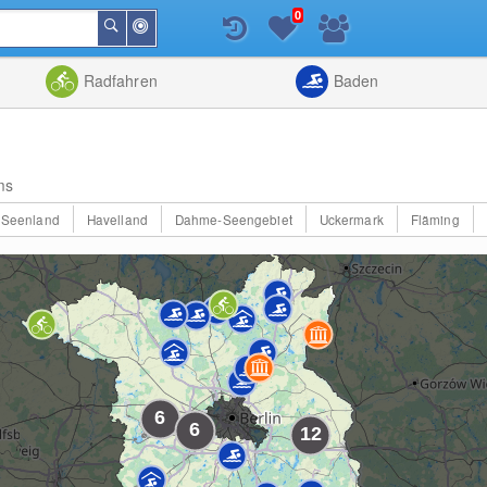
0
In
Suchen
der
Nähe
Listenansicht
Kartenansic
Radfahren
Baden
ms
 Seenland
Havelland
Dahme-Seengebiet
Uckermark
Fläming