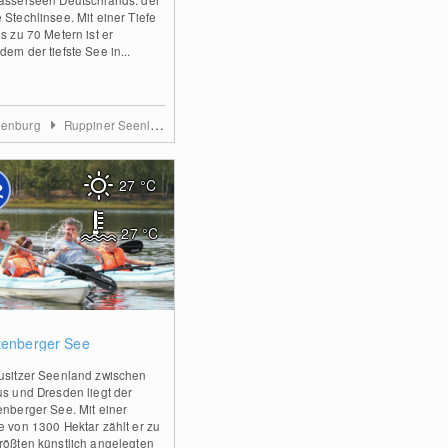
 Stechlinsee. Mit einer Tiefe
s zu 70 Metern ist er
dem der tiefste See in...
denburg
Ruppiner Seenland
27
°C
27
°C
0
tenberger See
usitzer Seenland zwischen
us und Dresden liegt der
enberger See. Mit einer
e von 1300 Hektar zählt er zu
rößten künstlich angelegten