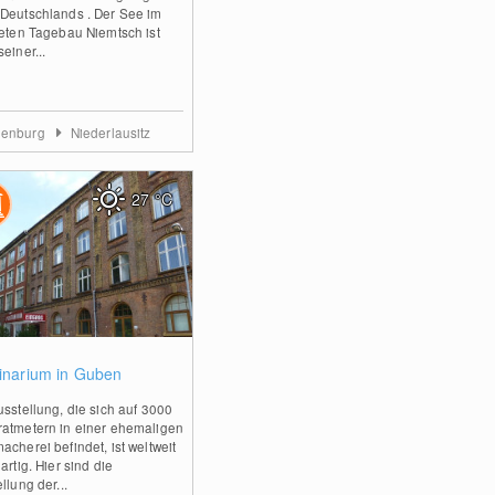
Deutschlands . Der See im
teten Tagebau Niemtsch ist
einer...
denburg
Niederlausitz
27
°C
0
tinarium in Guben
usstellung, die sich auf 3000
atmetern in einer ehemaligen
acherei befindet, ist weltweit
artig. Hier sind die
llung der...