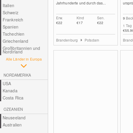
Jahrhunderte und durch das...
ursprü
Italien
Schweiz
Erw.
Kind
Sen.
9
Bec
Frankreich
€22
€17
€22
1 Tag
Spanien
€55.9
Tschechien
Brandenburg
Potsdam
Bran
Griechenland
Großbritannien und
Nordirland
Alle Länder in Europa
NORDAMERIKA
USA
Kanada
Costa Rica
OZEANIEN
Neuseeland
Australien