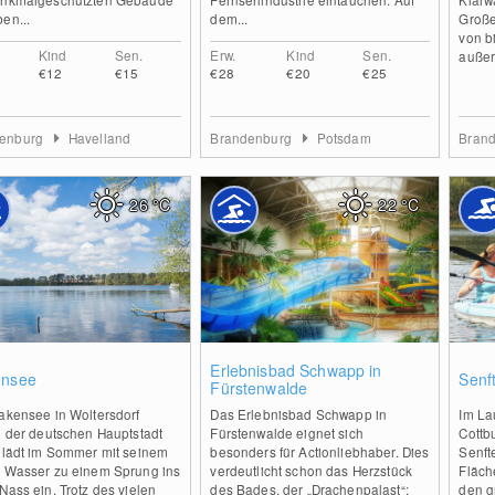
en...
dem...
Große
von bi
Kind
Sen.
Erw.
Kind
Sen.
außer
€12
€15
€28
€20
€25
denburg
Havelland
Brandenburg
Potsdam
Bran
26
°C
22
°C
2
0
Erlebnisbad Schwapp in
ensee
Senf
Fürstenwalde
lakensee in Woltersdorf
Das Erlebnisbad Schwapp in
Im La
h der deutschen Hauptstadt
Fürstenwalde eignet sich
Cottb
n lädt im Sommer mit seinem
besonders für Actionliebhaber. Dies
Senft
n Wasser zu einem Sprung ins
verdeutlicht schon das Herzstück
Fläch
Nass ein. Trotz des vielen
des Bades, der „Drachenpalast“:
den g