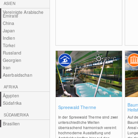
ASIEN
Vereinigte Arabische
Emirate
China
Japan
Indien
Türkei
Russland
27
°C
Georgien
Iran
Aserbaidschan
AFRIKA
Ägypten
Südafrika
1
Baum
Spreewald Therme
Heils
SÜDAMERIKA
In der Spreewald Therme sind zwei
Auf de
unterschiedliche Welten
Baumk
Brasilien
überraschend harmonisch vereint:
Areal
hochmoderne Ausstattung und
Lungen
Architektur treffen hier auf den...
die d