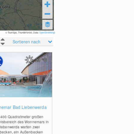
© TouriSpo, Thunderforest, Data:
OpenStreetMap
Sortieren nach
23
°C
0
emar Bad Liebenwerda
.400 Quadratmeter großen
nisbereich des Wonnemars in
iebenwerda warten zwei
becken, ein Außenbecken