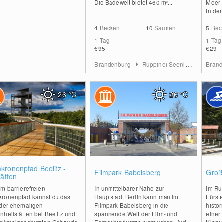
Die Badewelt bietet 460 m²...
Meer 
In der.
4
Becken
10
Saunen
5
Bec
1 Tag
1 Tag
€95
€29
Brandenburg
Ruppiner Seenland
Bran
26
°C
26
°C
2
0
kronenpfad Beelitz -
Filmpark Babelsberg
Groß
tätten
m barrierefreien
In unmittelbarer Nähe zur
Im Ru
ronenpfad kannst du das
Hauptstadt Berlin kann man im
Fürst
 der ehemaligen
Filmpark Babelsberg in die
histo
heilstätten bei Beelitz und
spannende Welt der Film- und
einer
enkmalgeschützten Gebäude
Fernsehindustrie eintauchen. Auf
Klarw