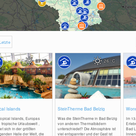
Letzte
27
°C
26
°C
2
0
cal Islands
SteinTherme Bad Belzig
Wonn
opical Islands, Europas
Was die SteinTherme in Bad Belzig
Im 13
 tropische Urlaubswelt ,
von anderen Thermalbädern
Erleb
et sich in der größten
unterschiedet? Die Atmosphäre ist
Bad L
agenden Halle der Welt, die
viel entspannter und der Gast ist
Innen