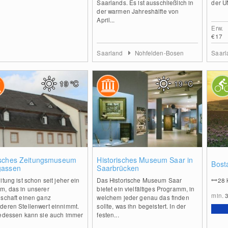
Saarlands. Es ist ausschließlich in
der U
der warmen Jahreshälfte von
April...
Erw.
€17
Saarland
Nohfelden-Bosen
Saar
19
°C
19
°C
0
0
sches Zeitungsmuseum
Historisches Museum Saar in
Bost
assen
Saarbrücken
itung ist schon seit jeher ein
Das Historische Museum Saar
28
m, das in unserer
bietet ein vielfältiges Programm, in
min.
lschaft einen ganz
welchem jeder genau das finden
deren Stellenwert einnimmt.
sollte, was ihn begeistert. In der
gedessen kann sie auch immer
festen...