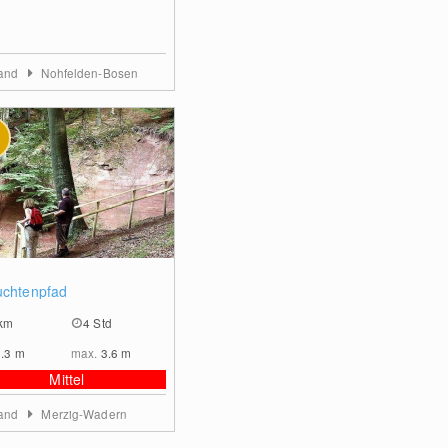
land
Nohfelden-Bosen
0
uchtenpfad
km
4 Std
2.3
m
max.
3.6
m
Mittel
land
Merzig-Wadern