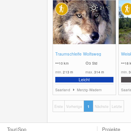
21
°C
0
Traumschleife Wolfsweg
Weis
10
km
3 Std
18
min.
213
m
max.
314
m
min.
Leicht
Saarland
Merzig-Wadern
Saarl
Erste
Vorherige
1
Nächste
Letzte
TouriSpo
Projekte