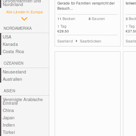
Großbritannien und
Gerade für Familien verspricht der
teilwe
Nordirland
Besuch...
Alle Länder in Europa
11
Becken
8
Saunen
3
Bec
1 Tag
1 Tag
NORDAMERIKA
€28.50
€37.5
USA
Saarland
Saarbrücken
Saarl
Kanada
Costa Rica
OZEANIEN
Neuseeland
Australien
ASIEN
Vereinigte Arabische
Emirate
China
Japan
Indien
Türkei