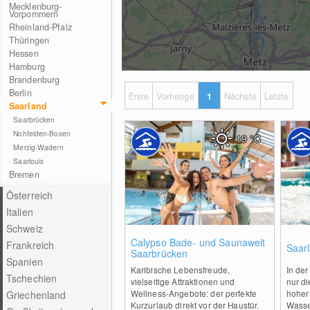
Mecklenburg-
Vorpommern
Rheinland-Pfalz
Thüringen
Hessen
Hamburg
Brandenburg
Berlin
Erste
Vorherige
1
Nächste
Letzte
Saarland
Saarbrücken
Nohfelden-Bosen
19
°C
Merzig-Wadern
Saarlouis
Bremen
Österreich
Italien
Schweiz
0
Calypso Bade- und Saunawelt
Frankreich
Saar
Saarbrücken
Spanien
Karibische Lebensfreude,
In der
Tschechien
vielseitige Attraktionen und
nur d
Wellness-Angebote: der perfekte
hoher
Griechenland
Kurzurlaub direkt vor der Haustür.
Wasser