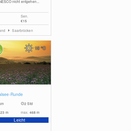
NESCO nicht entgehen...
Sen.
€15
land
Saarbrücken
19
°C
0
alsee-Runde
km
2 Std
323
m
max.
468
m
Leicht