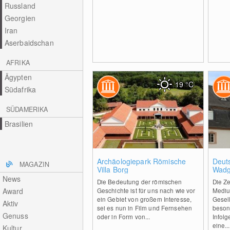
Russland
Georgien
Iran
Aserbaidschan
AFRIKA
Ägypten
19
°C
Südafrika
SÜDAMERIKA
Brasilien
0
Archäologiepark Römische
Deut
MAGAZIN
Villa Borg
Wadg
News
Die Bedeutung der römischen
Die Ze
Award
Geschichte ist für uns nach wie vor
Mediu
ein Gebiet von großem Interesse,
Gesel
Aktiv
sei es nun in Film und Fernsehen
beson
Genuss
oder in Form von...
Infol
eine...
Kultur