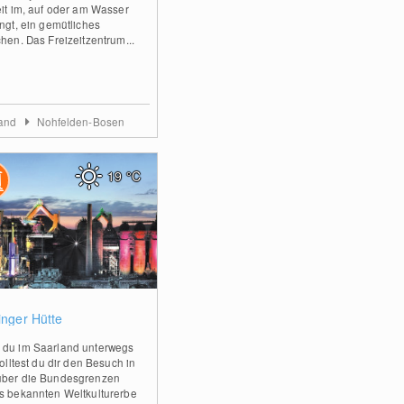
eit im, auf oder am Wasser
ingt, ein gemütliches
chen. Das Freizeitzentrum...
land
Nohfelden-Bosen
19
°C
0
inger Hütte
du im Saarland unterwegs
solltest du dir den Besuch in
ber die Bundesgrenzen
s bekannten Weltkulturerbe