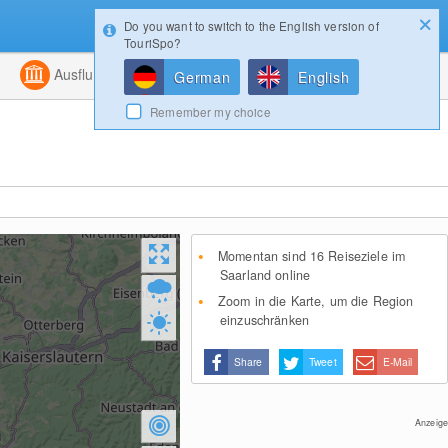
Do you want to switch to the English version of
Konfigurator
Gewinnspiele
Login
TouriSpo?
ht
Kombiniert
Ausflugsziele
Magazin
German
English
Remember my choice
Momentan sind 16 Reiseziele im
Saarland online
Zoom in die Karte, um die Region
einzuschränken
Share
Tweet
E-Mail
Anzeige