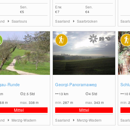
Sen.
Erw.
Sen.
€5
€7
€4
and
Saarlouis
Saarland
Saarbrücken
Saar
21
°C
20
°C
0
0
gau-Runde
Georgi-Panoramaweg
Schl
km
2.5 Std
13
km
4 Std
10
168
m
max.
338
m
min.
287
m
max.
343
m
min.
Mittel
Mittel
and
Merzig-Wadern
Saarland
Merzig-Wadern
Saar