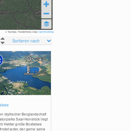
© TouriSpo, Thunderforest, Data:
OpenStreetMap
Sortieren nach
19
°C
27
°C
0
alsee
ten idyllischer Berglandschaft
aturparks Saar-Hunsrück liegt
20 Hektar große Bostalsee
 findet jeder, der gerne seine