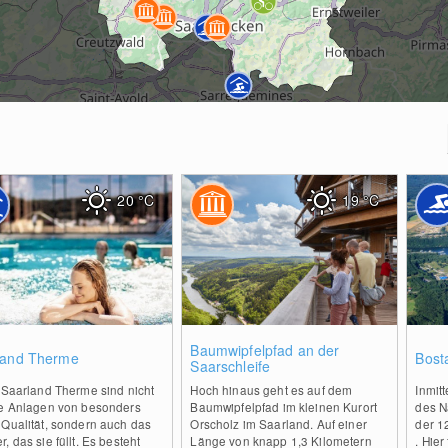
20
°C
19
°C
0
0
Baumwipfelpfad an der
land Therme
Bost
Saarschleife
 Saarland Therme sind nicht
Hoch hinaus geht es auf dem
Inmit
ie Anlagen von besonders
Baumwipfelpfad im kleinen Kurort
des N
 Qualität, sondern auch das
Orscholz im Saarland. Auf einer
der 1
, das sie füllt. Es besteht
Länge von knapp 1,3 Kilometern
. Hier