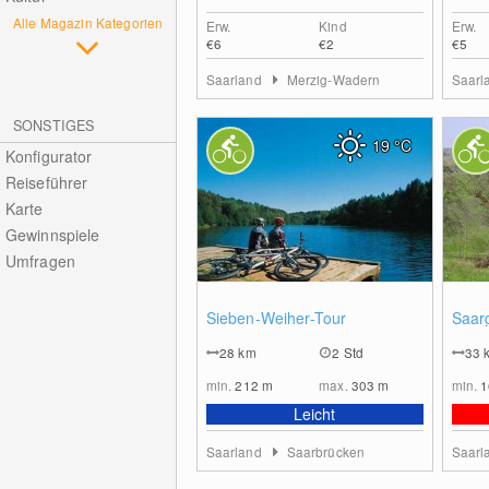
Alle Magazin Kategorien
Erw.
Kind
Erw.
€6
€2
€5
Saarland
Merzig-Wadern
Saarl
SONSTIGES
19
°C
Konfigurator
Reiseführer
Karte
Gewinnspiele
Umfragen
0
Sieben-Weiher-Tour
Saar
28
km
2 Std
33
min.
212
m
max.
303
m
min.
Leicht
Saarland
Saarbrücken
Saarl