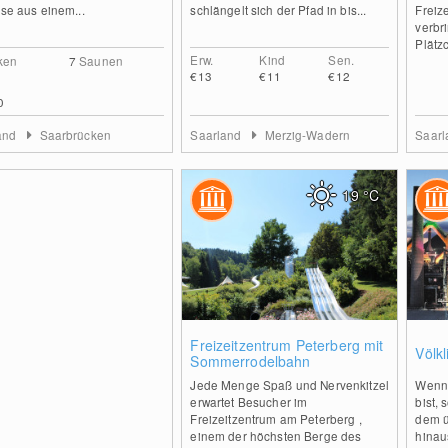
ise aus einem...
schlängelt sich der Pfad in bis...
Freiz
verbr
Plätz
Erw.
Kind
Sen.
ken
7
Saunen
€13
€11
€12
0
and
Saarbrücken
Saarland
Merzig-Wadern
Saar
19
°C
0
Freizeitzentrum Peterberg mit
Völkl
Sommerrodelbahn
Jede Menge Spaß und Nervenkitzel
Wenn 
erwartet Besucher im
bist, 
Freizeitzentrum am Peterberg ,
dem ü
einem der höchsten Berge des
hinau