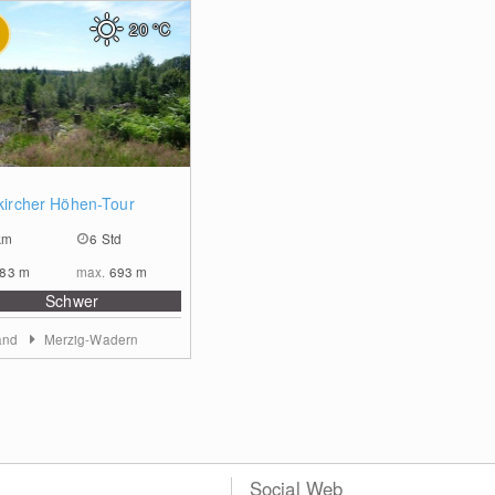
20
°C
0
kircher Höhen-Tour
km
6 Std
383
m
max.
693
m
Schwer
and
Merzig-Wadern
Social Web