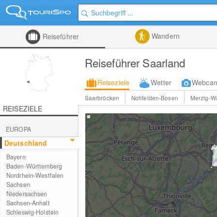
Wandern
Reiseführer
Reiseführer Saarland
Reiseziele
Wetter
Webca
Saarbrücken
Nohfelden-Bosen
Merzig-W
REISEZIELE
EUROPA
Deutschland
Bayern
Baden-Württemberg
Nordrhein-Westfalen
Sachsen
Niedersachsen
Sachsen-Anhalt
Schleswig-Holstein