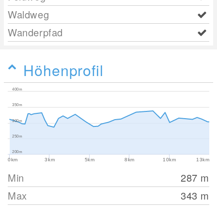
Waldweg
Wanderpfad
Höhenprofil
400m
350m
300m
250m
200m
0km
3km
5km
8km
10km
13km
Min
287
m
Max
343
m