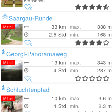
Fernsehen...
0
Saargau-Runde
33
km
max.
338
m
Mittel
2.5 Std
min.
168
m
0
Georgi-Panoramaweg
13
km
max.
343
m
Mittel
4 Std
min.
287
m
0
Schluchtenpfad
10
km
max.
3.6
m
Mittel
4 Std
min.
2.3
m