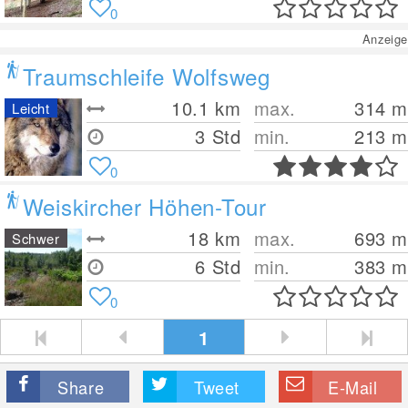
0
Anzeige
Traumschleife Wolfsweg
10.1
km
max.
314
m
Leicht
3 Std
min.
213
m
0
Weiskircher Höhen-Tour
18
km
max.
693
m
Schwer
6 Std
min.
383
m
0
1
Share
Tweet
E-Mail