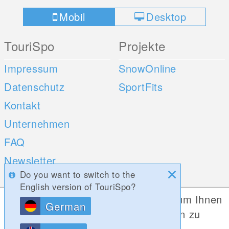
Mobil
Desktop
TouriSpo
Projekte
Impressum
SnowOnline
Datenschutz
SportFits
Kontakt
Unternehmen
FAQ
Newsletter
Do you want to switch to the
Umfragen
English version of TouriSpo?
Diese Website verwendet Cookies, um Ihnen
German
Mobile Apps
Social Web
die bestmögliche Funktionalität bieten zu
können.