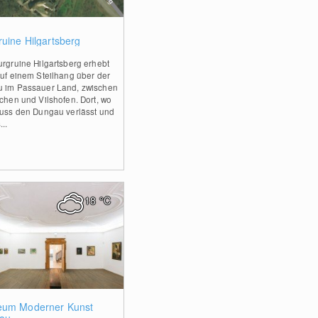
0
ruine Hilgartsberg
urgruine Hilgartsberg erhebt
auf einem Steilhang über der
 im Passauer Land, zwischen
rchen und Vilshofen. Dort, wo
luss den Dungau verlässt und
...
18
°C
0
um Moderner Kunst