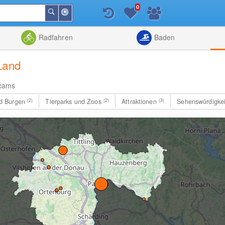
0
In
Suchen
der
Nähe
Listenansicht
Kartenansic
Radfahren
Baden
Land
cams
nd Burgen
(2)
Tierparks und Zoos
(2)
Attraktionen
(3)
Sehenswürdigke