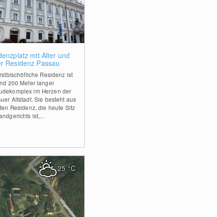
0
denzplatz mit Alter und
r Residenz Passau
rstbischöfliche Residenz ist
und 200 Meter langer
dekomplex im Herzen der
uer Altstadt. Sie besteht aus
lten Residenz, die heute Sitz
ndgerichts ist,...
25
°C