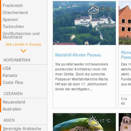
Frankreich
18
°C
Griechenland
Spanien
Tschechien
Großbritannien und
Nordirland
Alle Länder in Europa
0
Röme
Mariahilf-Kloster Passau
Pass
NORDAMERIKA
Sie punktet weder mit besonders
Das 1
USA
prunkvoller Architektur noch mit
welch
ihrer Größe. Doch die schlichte
steht,
Kanada
Passauer Wallfahrtskirche Maria
Funde 
Costa Rica
Hilf war ab dem 17. Jahrhundert
aus d
eines der wichtigsten...
OZEANIEN
Erw.
Neuseeland
€5
Australien
ASIEN
17
°C
Vereinigte Arabische