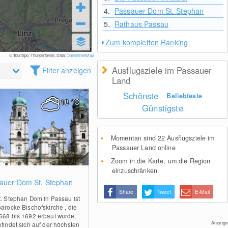
4.
Passauer Dom St. Stephan
5.
Rathaus Passau
Zum kompletten Ranking
© TouriSpo, Thunderforest, Data:
OpenStreetMap
Ausflugsziele im Passauer
Filter anzeigen
Land
Schönste
Beliebteste
18
°C
Günstigste
Momentan sind 22 Ausflugsziele im
Passauer Land online
Zoom in die Karte, um die Region
einzuschränken
0
auer Dom St. Stephan
Share
Tweet
E-Mail
t. Stephan Dom in Passau ist
barocke Bischofskirche , die
668 bis 1692 erbaut wurde.
Anzeige
efindet sich auf der höchsten