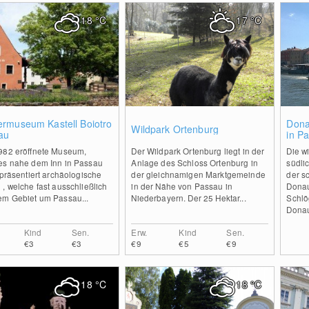
18
°C
17
°C
3
0
rmuseum Kastell Boiotro
Dona
Wildpark Ortenburg
au
in P
982 eröffnete Museum,
Der Wildpark Ortenburg liegt in der
Die w
es nahe dem Inn in Passau
Anlage des Schloss Ortenburg in
südli
 präsentiert archäologische
der gleichnamigen Marktgemeinde
der s
, welche fast ausschließlich
in der Nähe von Passau in
Donau
em Gebiet um Passau...
Niederbayern. Der 25 Hektar...
Schlö
Donaut
Kind
Sen.
Erw.
Kind
Sen.
€3
€3
€9
€5
€9
18
°C
18
°C