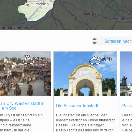
Sortieren nach
17
°C
18
°C
0
0
an City Westernstadt in
Die Passauer Innstadt
Pass
g am See
n City ist nicht einfach ein
Die Innstadt ist ein Stadtteil der
Der S
itpark – es ist eine
niederbayerischen Universitätsstadt
eine 
ändig rekonstruierte
Passau. Sie liegt als einziger
von 1
nstadt , in der die
Bezirk rechts des Inns und wird von
Sie b