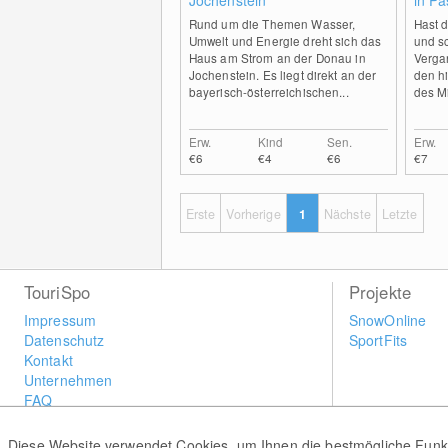
Jochenstein
in P
Rund um die Themen Wasser,
Hast 
Umwelt und Energie dreht sich das
und sc
Haus am Strom an der Donau in
Verga
Jochenstein. Es liegt direkt an der
den h
bayerisch-österreichischen...
des Mi
Erw.
Kind
Sen.
Erw.
€6
€4
€6
€7
Erste
Vorherige
1
Nächste
Letzte
TouriSpo
Projekte
Impressum
SnowOnline
Datenschutz
SportFits
Kontakt
Unternehmen
FAQ
Newsletter
Widget
Diese Website verwendet Cookies, um Ihnen die bestmögliche Funkti