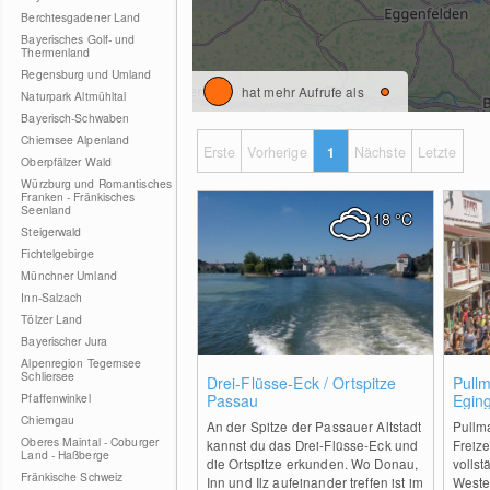
Berchtesgadener Land
Bayerisches Golf- und
Thermenland
Regensburg und Umland
hat mehr Aufrufe als
Naturpark Altmühltal
Bayerisch-Schwaben
Chiemsee Alpenland
Erste
Vorherige
1
Nächste
Letzte
Oberpfälzer Wald
Würzburg und Romantisches
Franken - Fränkisches
Seenland
18
°C
Steigerwald
Fichtelgebirge
Münchner Umland
Inn-Salzach
Tölzer Land
Bayerischer Jura
Alpenregion Tegernsee
Schliersee
0
Drei-Flüsse-Eck / Ortspitze
Pullm
Pfaffenwinkel
Passau
Egin
Chiemgau
An der Spitze der Passauer Altstadt
Pullma
Oberes Maintal - Coburger
kannst du das Drei-Flüsse-Eck und
Freize
Land - Haßberge
die Ortspitze erkunden. Wo Donau,
vollst
Fränkische Schweiz
Inn und Ilz aufeinander treffen ist im
Wester