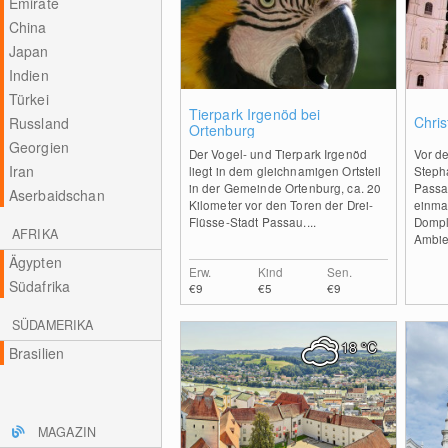
Emirate
China
Japan
Indien
Türkei
1
Tierpark Irgenöd bei
Chris
Russland
Ortenburg
Georgien
Der Vogel- und Tierpark Irgenöd
Vor d
Iran
liegt in dem gleichnamigen Ortsteil
Stepha
in der Gemeinde Ortenburg, ca. 20
Passau
Aserbaidschan
Kilometer vor den Toren der Drei-
einmal
Flüsse-Stadt Passau....
Dompl
AFRIKA
Ambien
Ägypten
Erw.
Kind
Sen.
Südafrika
€9
€5
€9
SÜDAMERIKA
18
°C
Brasilien
MAGAZIN