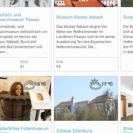
0
0
chatz- und
Museum Kloster Asbach
Burg
esanmuseum Passau
omschatz- und
Das Kloster Asbach liegt in der
Die B
sanmuseum befindet sich am
Nähe von Rotthalmünster im
sich 
enzplatz im Herzen der
Landkreis Passau und ist mit seiner
Donau
uer Altstadt. Rund 200
Ausstellung Teil des Bayerischen
Hofki
ate des romanischen und
Nationalmuseums. Die...
der F
en...
in das
Kind
Erw.
€1
€5
18
°C
17
°C
0
0
lalterliches Foltermuseum
Muse
Schloss Ortenburg