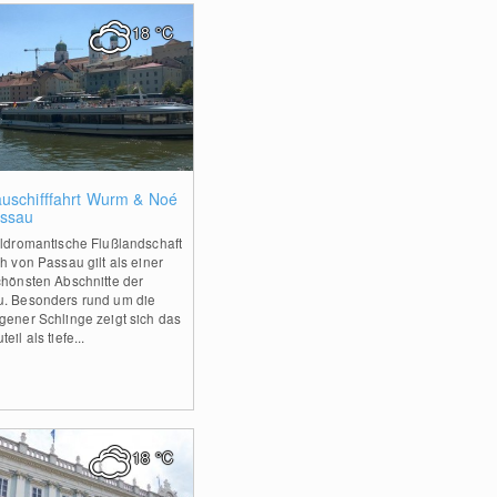
18
°C
0
uschifffahrt Wurm & Noé
assau
ildromantische Flußlandschaft
ch von Passau gilt als einer
chönsten Abschnitte der
. Besonders rund um die
gener Schlinge zeigt sich das
eil als tiefe...
18
°C