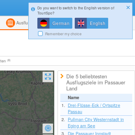
Do you want to switch to the English version of
Konfigurator
Gewinnspiele
Login
TouriSpo?
ht
Kombiniert
Magazin
Ausflugsziele
German
English
Remember my choice
iten
(8)
Die 5 beliebtesten
Ausflugsziele im Passauer
Land
Name
1.
Drei-Flüsse-Eck / Ortspitze
Passau
2.
Pullman City Westernstadt in
Eging am See
3.
Die Passauer Innstadt