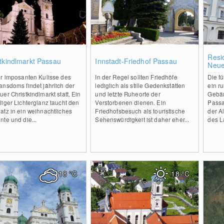
2
0
Resi
tkindlmarkt Passau
Innstadt-Friedhof Passau
Neue
er imposanten Kulisse des
In der Regel sollten Friedhöfe
Die fü
nsdoms findet jährlich der
lediglich als stille Gedenkstätten
ein r
er Christkindlmarkt statt. Ein
und letzte Ruheorte der
Gebäu
iger Lichterglanz taucht den
Verstorbenen dienen. Ein
Passa
atz in ein weihnachtliches
Friedhofsbesuch als touristische
der A
te und die...
Sehenswürdigkeit ist daher eher...
des La
18
°C
18
°C