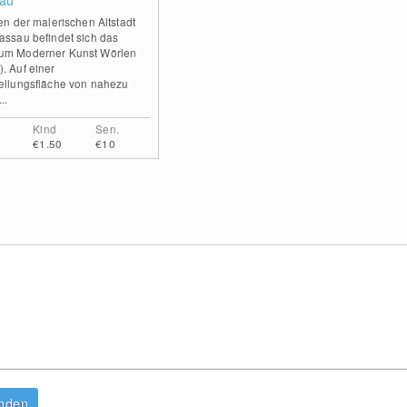
au
ten der malerischen Altstadt
assau befindet sich das
um Moderner Kunst Wörlen
. Auf einer
ellungsfläche von nahezu
..
Kind
Sen.
€1.50
€10
anden