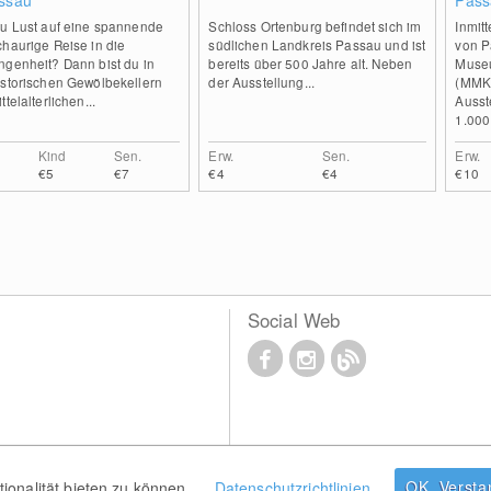
assau
Pass
du Lust auf eine spannende
Schloss Ortenburg befindet sich im
Inmit
haurige Reise in die
südlichen Landkreis Passau und ist
von P
ngenheit? Dann bist du in
bereits über 500 Jahre alt. Neben
Muse
istorischen Gewölbekellern
der Ausstellung...
(MMK)
ttelalterlichen...
Ausst
1.000.
Kind
Sen.
Erw.
Sen.
Erw.
€5
€7
€4
€4
€10
Social Web
OK, Verst
onalität bieten zu können.
Datenschutzrichtlinien