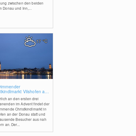
ung zwischen den beiden
n Donau und Inn,...
17
°C
0
wimmender
tkindlmarkt Vilshofen an
Donau
rlich an den ersten drei
nenden im Advent findet der
mmende Christkindlmarkt in
ofen an der Donau statt und
 tausende Besucher aus nah
rn an. Der...