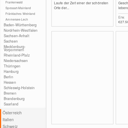
Frankenwald
Laufe der Zeit einer der schönsten
Gesch
Orte der...
lebend
Spessart-Mainland
Fränkisches Weinland
Erw.
Ammersee-Lech
€27.5
Baden-Württemberg
Nordrhein-Westfalen
Sachsen-Anhalt
Sachsen
Mecklenburg-
Vorpommern
Rheinland-Pfalz
Niedersachsen
Thüringen
Hamburg
Berlin
Hessen
Schleswig-Holstein
Bremen
Brandenburg
Saarland
Österreich
Italien
Schweiz