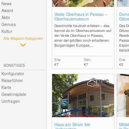
News
Award
0
Veste Oberhaus in Passau –
Doms
Aktiv
Oberhausmuseum
Diöz
Genuss
Geschichte hautnah erleben – das
Das D
kannst du im Oberhausmuseum auf
Diöze
Kultur
der Veste Oberhaus in Passau,
Resid
Alle Magazin Kategorien
einer der größten noch erhaltenen
Passa
Burganlagen Europas....
Expon
barock
Erw.
Sen.
Erw.
€7
€7
€2
SONSTIGES
Konfigurator
Reiseführer
18
°C
Karte
Gewinnspiele
Umfragen
0
Haus am Strom bei
Mitte