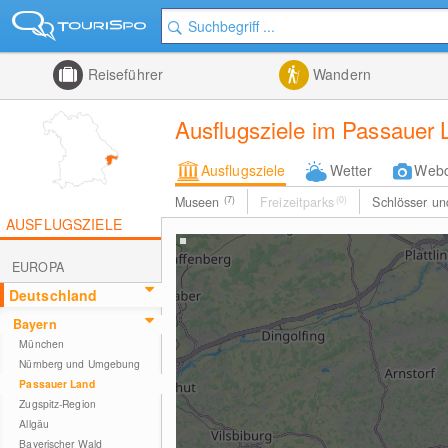
Reiseführer
Wandern
Ausflugsziele im Passauer 
Ausflugsziele
Wetter
Web
Museen
(7)
Freizeitparks
(0)
Schlösser u
AUSFLUGSZIELE
EUROPA
Deutschland
Bayern
München
Nürnberg und Umgebung
Passauer Land
Zugspitz-Region
Allgäu
Bayerischer Wald