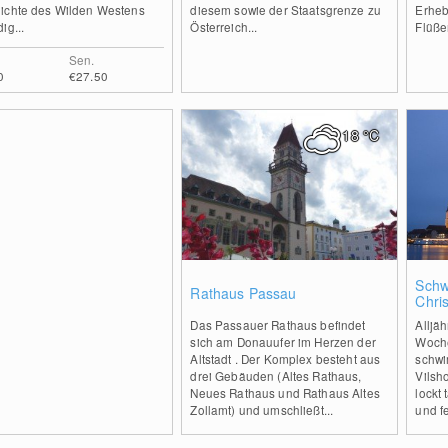
ichte des Wilden Westens
diesem sowie der Staatsgrenze zu
Erheb
ig...
Österreich...
Flüße
Sen.
0
€27.50
18
°C
0
Sch
Rathaus Passau
Chris
der 
Das Passauer Rathaus befindet
Alljäh
sich am Donauufer im Herzen der
Woche
Altstadt . Der Komplex besteht aus
schwi
drei Gebäuden (Altes Rathaus,
Vilsh
Neues Rathaus und Rathaus Altes
lockt
Zollamt) und umschließt...
und fe