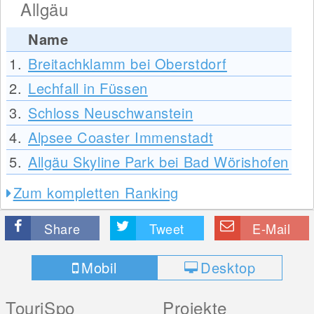
Allgäu
Name
1.
Breitachklamm bei Oberstdorf
2.
Lechfall in Füssen
3.
Schloss Neuschwanstein
4.
Alpsee Coaster Immenstadt
5.
Allgäu Skyline Park bei Bad Wörishofen
Zum kompletten Ranking
Share
Tweet
E-Mail
Mobil
Desktop
TouriSpo
Projekte