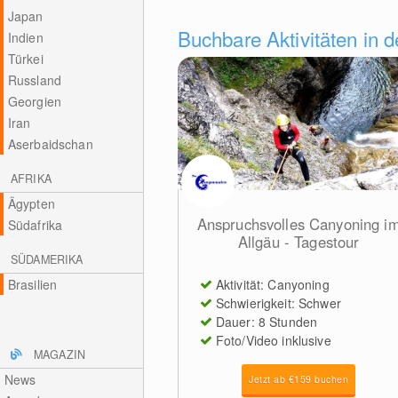
Japan
Buchbare Aktivitäten in 
Indien
Türkei
Russland
Georgien
Iran
Aserbaidschan
AFRIKA
Ägypten
Anspruchsvolles Canyoning i
Südafrika
Allgäu - Tagestour
SÜDAMERIKA
Aktivität: Canyoning
Brasilien
Schwierigkeit: Schwer
Dauer: 8 Stunden
Foto/Video inklusive
MAGAZIN
News
Jetzt ab €159 buchen