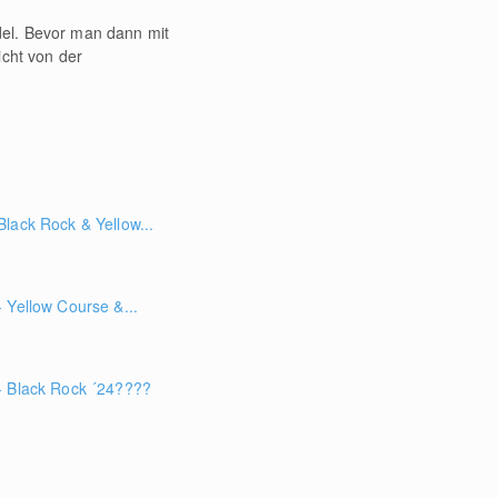
del. Bevor man dann mit
icht von der
lack Rock & Yellow...
 Yellow Course &...
- Black Rock ´24????