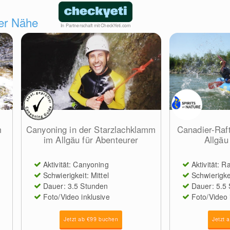
der Nähe
In Partnerschaft mit CheckYeti.com
m
Canyoning in der Starzlachklamm
Canadier-Rafti
im Allgäu für Abenteurer
Allgäu
Aktivität: Canyoning
Aktivität: R
Schwierigkeit: Mittel
Schwierigke
Dauer: 3.5 Stunden
Dauer: 5.5
Foto/Video inklusive
Foto/Video 
Jetzt ab €99 buchen
Jetzt 