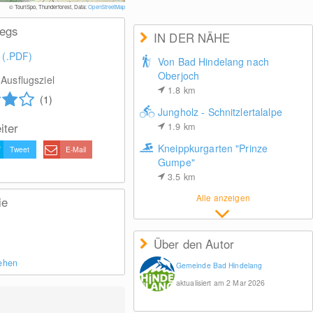
© TouriSpo, Thunderforest, Data:
OpenStreetMap
wegs
IN DER NÄHE
 (.PDF)
Von Bad Hindelang nach
Oberjoch
Ausflugsziel
1.8
km
(1)
Jungholz - Schnitzlertalalpe
iter
1.9
km
Kneippkurgarten "Prinze
Tweet
E-Mail
Gumpe"
3.5
km
Alle anzeigen
ie
Über den Autor
sehen
Gemeinde Bad Hindelang
aktualisiert am 2 Mar 2026