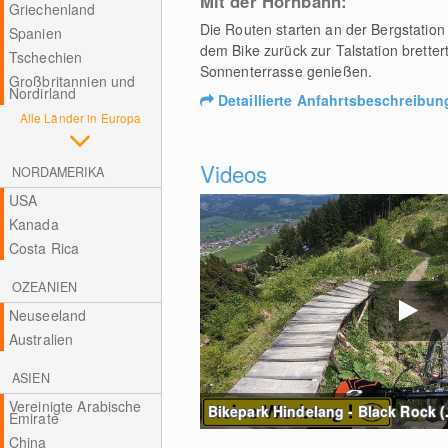
Mit der Hornbahn:
Griechenland
Die Routen starten an der Bergstatio
Spanien
dem Bike zurück zur Talstation brette
Tschechien
Sonnenterrasse genießen.
Großbritannien und
Nordirland
Detaillierte Anfahrtsbeschreibun
Alle Länder in Europa
Videos
NORDAMERIKA
USA
Kanada
Costa Rica
OZEANIEN
Neuseeland
Australien
ASIEN
Vereinigte Arabische
Bikepark Hindelang - Black Rock (..
Emirate
China