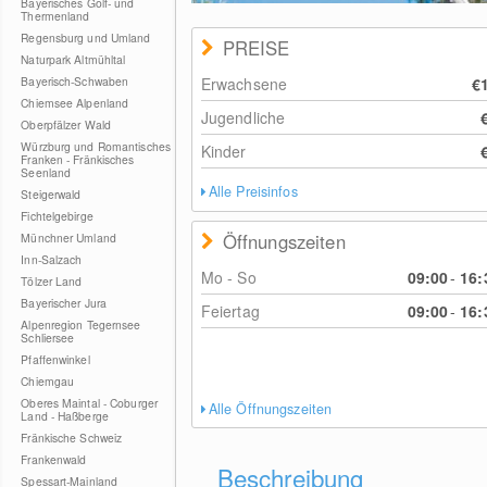
Bayerisches Golf- und
Thermenland
Regensburg und Umland
PREISE
Naturpark Altmühltal
Bayerisch-Schwaben
Erwachsene
€
Chiemsee Alpenland
Jugendliche
Oberpfälzer Wald
Würzburg und Romantisches
Kinder
Franken - Fränkisches
Seenland
Alle Preisinfos
Steigerwald
Fichtelgebirge
Öffnungszeiten
Münchner Umland
Inn-Salzach
Mo - So
09:00
-
16:
Tölzer Land
Bayerischer Jura
Feiertag
09:00
-
16:
Alpenregion Tegernsee
Schliersee
Pfaffenwinkel
Chiemgau
Oberes Maintal - Coburger
Alle Öffnungszeiten
Land - Haßberge
Fränkische Schweiz
Frankenwald
Beschreibung
Spessart-Mainland