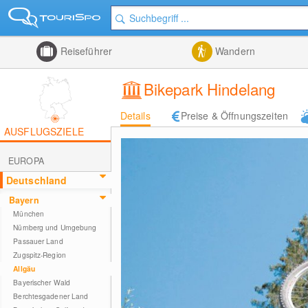
Reiseführer
Wandern
Bikepark Hindelang
Details
Preise & Öffnungszeiten
AUSFLUGSZIELE
EUROPA
Deutschland
Bayern
München
Nürnberg und Umgebung
Passauer Land
Zugspitz-Region
Allgäu
Bayerischer Wald
Berchtesgadener Land