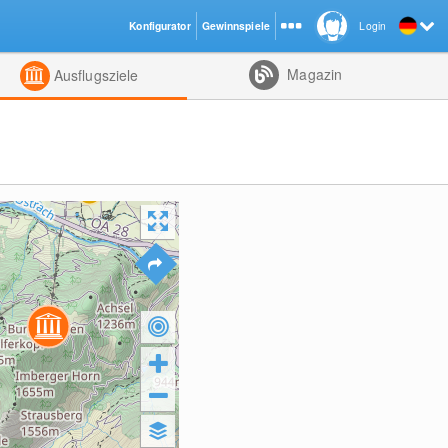
Konfigurator
Gewinnspiele
Login
ht
Kombiniert
Magazin
Ausflugsziele