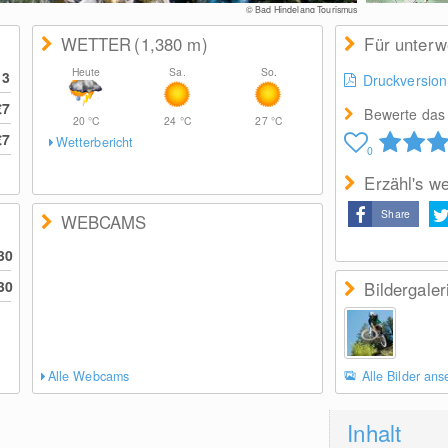
© Bad Hindelang Tourismus
WETTER
(1,380
m
)
Für unter
Heute
Sa.
So.
13
Druckversion
€7
Bewerte das 
20
°C
24
°C
27
°C
€7
Wetterbericht
0
Erzähl's we
Share
WEBCAMS
30
30
Bildergaler
Alle Webcams
Alle Bilder an
Inhalt