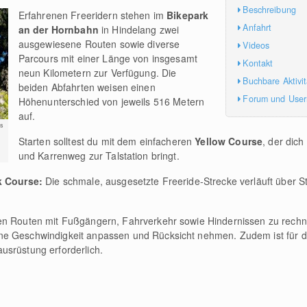
Beschreibung
Erfahrenen Freeridern stehen im
Bikepark
Anfahrt
an der Hornbahn
in Hindelang zwei
ausgewiesene Routen sowie diverse
Videos
Parcours mit einer Länge von insgesamt
Kontakt
neun Kilometern zur Verfügung. Die
Buchbare Aktivi
beiden Abfahrten weisen einen
Forum und Use
Höhenunterschied von jeweils 516 Metern
auf.
s
Starten solltest du mit dem einfacheren
Yellow Course
, der dich
und Karrenweg zur Talstation bringt.
k Course:
Die schmale, ausgesetzte Freeride-Strecke verläuft über S
en Routen mit Fußgängern, Fahrverkehr sowie Hindernissen zu rechne
ne Geschwindigkeit anpassen und Rücksicht nehmen. Zudem ist für 
usrüstung erforderlich.