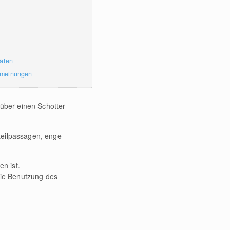
täten
rmeinungen
 über einen Schotter-
teilpassagen, enge
n ist.
die Benutzung des