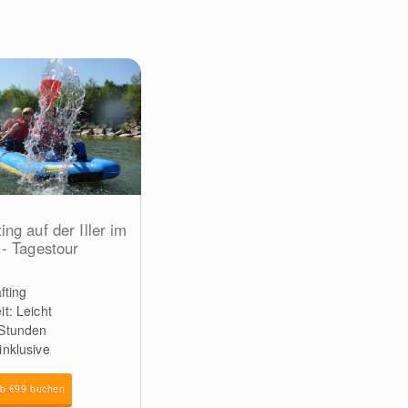
ng auf der Iller im
 - Tagestour
afting
it: Leicht
 Stunden
inklusive
ab €99 buchen