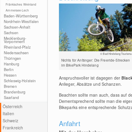
Fränkisches Weinland
Ammersee-Lech
Baden-Württemberg
Nordrhein-Westfalen
Sachsen-Anhalt
Sachsen
Mecklenburg-
Vorpommern
Rheinland-Pfalz
Niedersachsen
© Bad Hindelang Tourismu
Thüringen
Nichts für Anfänger: Die Freeride-Strecken
Hamburg
im BikePark Hindelang
Berlin
Hessen
Anspruchsvoller ist dagegen der
Blac
Schleswig-Holstein
Anlieger, Absätze und Schanzen.
Bremen
Brandenburg
Beachten sollte man auch, dass auf d
Saarland
Dementsprechend sollte man die eige
Österreich
Bikeparks eine entsprechende Schutza
Italien
Schweiz
Anfahrt
Frankreich