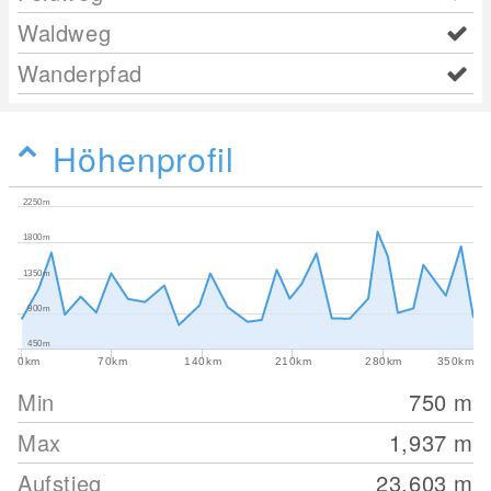
Waldweg
Wanderpfad
Höhenprofil
2250m
1800m
1350m
900m
450m
0km
70km
140km
210km
280km
350km
Min
750
m
Max
1,937
m
Aufstieg
23,603
m