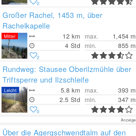
0
Großer Rachel, 1453 m, über
Rachelkapelle
12
km
max.
1,454
m
Mittel
4 Std
min.
855
m
2
Rundweg: Stausee Oberilzmühle über
Triftsperre und Ilzschleife
5.8
km
max.
393
m
Leicht
2.5 Std
min.
347
m
0
Anzeige
Über die Agergschwendtalm auf den