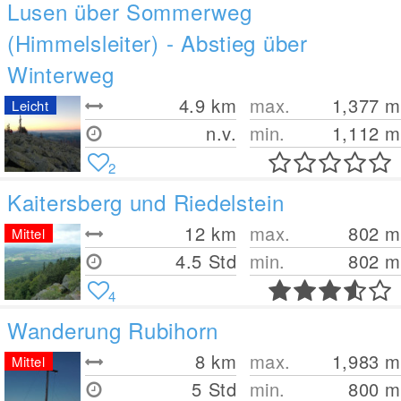
Lusen über Sommerweg
(Himmelsleiter) - Abstieg über
Winterweg
4.9
km
max.
1,377
m
Leicht
n.v.
min.
1,112
m
2
Kaitersberg und Riedelstein
12
km
max.
802
m
Mittel
4.5 Std
min.
802
m
4
Wanderung Rubihorn
8
km
max.
1,983
m
Mittel
5 Std
min.
800
m