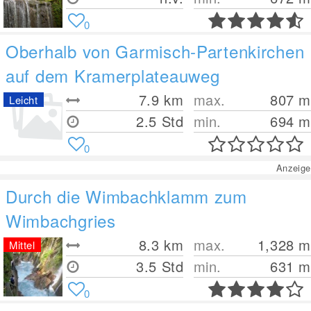
0
Oberhalb von Garmisch-Partenkirchen
auf dem Kramerplateauweg
7.9
km
max.
807
m
Leicht
2.5 Std
min.
694
m
0
Anzeige
Durch die Wimbachklamm zum
Wimbachgries
8.3
km
max.
1,328
m
Mittel
3.5 Std
min.
631
m
0