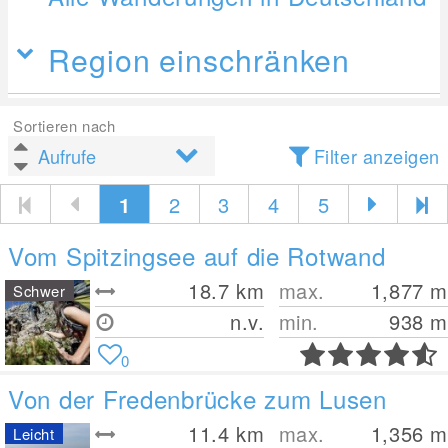
Region einschränken
Sortieren nach
Filter anzeigen
1
2
3
4
5
Vom Spitzingsee auf die Rotwand
18.7
km
max.
1,877
m
Schwer
n.v.
min.
938
m
0
Von der Fredenbrücke zum Lusen
11.4
km
max.
1,356
m
Leicht