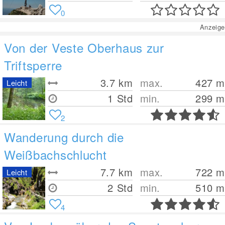
0
Anzeige
Von der Veste Oberhaus zur
Triftsperre
3.7
km
max.
427
m
Leicht
1 Std
min.
299
m
2
Wanderung durch die
Weißbachschlucht
7.7
km
max.
722
m
Leicht
2 Std
min.
510
m
4