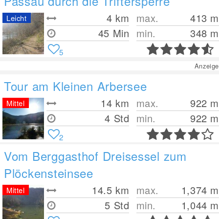
Passau durch die Triftersperre
4
km
max.
413
m
Leicht
45 Min
min.
348
m
5
Anzeige
Tour am Kleinen Arbersee
14
km
max.
922
m
Mittel
4 Std
min.
922
m
2
Vom Berggasthof Dreisessel zum
Plöckensteinsee
14.5
km
max.
1,374
m
Mittel
5 Std
min.
1,044
m