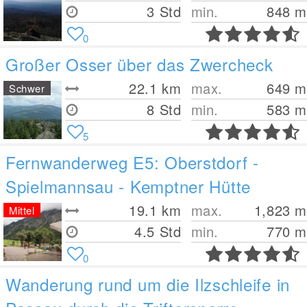
3 Std
min.
848
m
0
Großer Osser über das Zwercheck
22.1
km
max.
649
m
Schwer
8 Std
min.
583
m
5
Fernwanderweg E5: Oberstdorf -
Spielmannsau - Kemptner Hütte
19.1
km
max.
1,823
m
Mittel
4.5 Std
min.
770
m
0
Wanderung rund um die Ilzschleife in