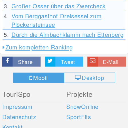
3.
Großer Osser über das Zwercheck
4.
Vom Berggasthof Dreisessel zum
Plöckensteinsee
5.
Durch die Almbachklamm nach Ettenberg
Zum kompletten Ranking
Share
Tweet
E-Mail
Mobil
Desktop
TouriSpo
Projekte
Impressum
SnowOnline
Datenschutz
SportFits
Kontakt