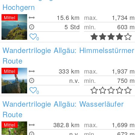
Hochgern
15.6
km
max.
1,734
m
Mittel
5 Std
min.
603
m
0
Wandertrilogie Allgäu: Himmelsstürmer
Route
333
km
max.
1,937
m
Mittel
n.v.
min.
750
m
0
Wandertrilogie Allgäu: Wasserläufer
Route
382.8
km
max.
1,699
m
Mittel
n.v.
min.
672
m