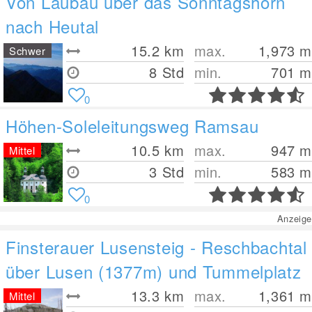
Von Laubau über das Sonntagshorn
nach Heutal
15.2
km
max.
1,973
m
Schwer
8 Std
min.
701
m
0
Höhen-Soleleitungsweg Ramsau
10.5
km
max.
947
m
Mittel
3 Std
min.
583
m
0
Anzeige
Finsterauer Lusensteig - Reschbachtal
über Lusen (1377m) und Tummelplatz
13.3
km
max.
1,361
m
Mittel