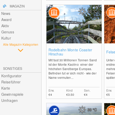
MAGAZIN
23
°C
News
Award
Aktiv
Genuss
Kultur
Alle Magazin Kategorien
0
Rodelbahn Monte Coaster
Fels
Hirschau
Mit fast 30 Millionen Tonnen Sand
Unter 
ist der Monte Kaolino einer der
erstre
SONSTIGES
höchsten Sandberge Europas.
mehre
Befinden tut er sich nicht - wie der
Felse
Konfigurator
Name vermuten...
späten
Reiseführer
Karte
Erw.
Kind
Sen.
Erw.
Gewinnspiele
€4
€3.50
€4
€5
Umfragen
30
°C