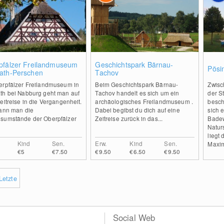
0
0
pfälzer Freilandmuseum
Geschichtspark Bärnau-
Pösi
ath-Perschen
Tachov
erpfälzer Freilandmuseum in
Beim Geschichtspark Bärnau-
Zwisc
th bei Nabburg geht man auf
Tachov handelt es sich um ein
der St
eitreise in die Vergangenheit.
archäologisches Freilandmuseum .
besch
kann man die
Dabei begibst du dich auf eine
sich 
sumstände der Oberpfälzer
Zeitreise zurück in das...
Badew
Natur
liegt 
Kind
Sen.
Erw.
Kind
Sen.
Maxim
€5
€7.50
€9.50
€6.50
€9.50
Letzte
Social Web