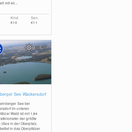
lt mit 40...
Kind
Sen.
€10
€11
30
°C
0
nberger See Wackersdorf
teinberger See bei
rsdorf im unteren
fälzer Wald ist mit 1,84
atkilometer der größte
-)See in der Oberpfalz.
bettet in das Oberpfälzer