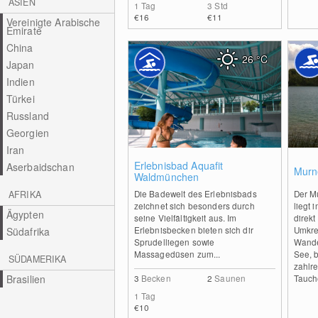
ASIEN
1 Tag
3 Std
€16
€11
Vereinigte Arabische
Emirate
China
26
°C
Japan
Indien
Türkei
Russland
Georgien
Iran
0
Erlebnisbad Aquafit
Aserbaidschan
Murn
Waldmünchen
Die Badewelt des Erlebnisbads
Der M
AFRIKA
zeichnet sich besonders durch
liegt 
Ägypten
seine Vielfältigkeit aus. Im
direk
Erlebnisbecken bieten sich dir
Umkre
Südafrika
Sprudelliegen sowie
Wande
Massagedüsen zum...
See, b
SÜDAMERIKA
zahlr
Brasilien
3
Becken
2
Saunen
Tauch
1 Tag
€10