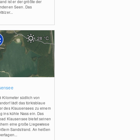
and ist er der größte der
ndenen Seen. Das
älzer...
28
°C
2
sensee
3 Kilometer südlich von
ndorf lädt das türkisblaue
r des Klausensees zu einem
g ins kühle Nass ein. Das
bad Klausensee bietet seinen
hern eine große Liegewiese
eißem Sandstrand. An heißen
rtagen...