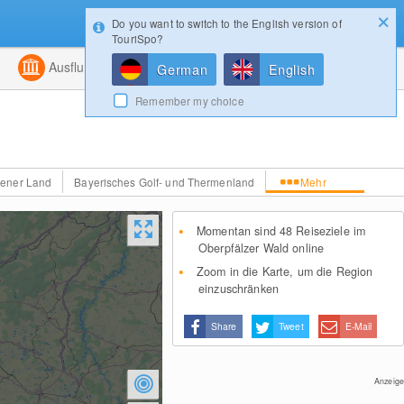
Do you want to switch to the English version of
Konfigurator
Gewinnspiele
Login
TouriSpo?
ht
Kombiniert
Ausflugsziele
Magazin
German
English
Remember my choice
ener Land
Bayerisches Golf- und Thermenland
Mehr
Momentan sind 48 Reiseziele im
Oberpfälzer Wald online
Zoom in die Karte, um die Region
einzuschränken
Share
Tweet
E-Mail
Anzeige