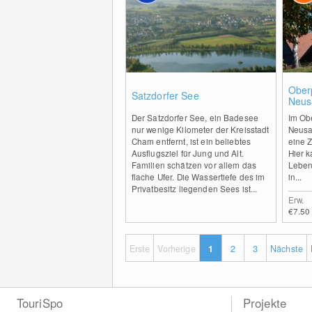
0
Ober
Satzdorfer See
Neus
Der Satzdorfer See, ein Badesee
Im Ob
nur wenige Kilometer der Kreisstadt
Neusa
Cham entfernt, ist ein beliebtes
eine Z
Ausflugsziel für Jung und Alt.
Hier 
Familien schätzen vor allem das
Leben
flache Ufer. Die Wassertiefe des im
in...
Privatbesitz liegenden Sees ist...
Erw.
€7.50
Erste
Vorherige
1
2
3
Nächste
TouriSpo
Projekte