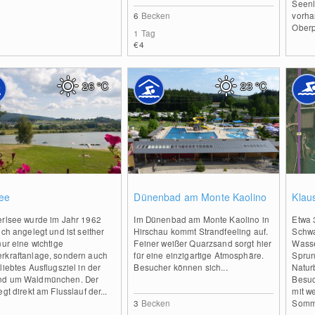
Seenl
6
Becken
vorha
Oberpf
1 Tag
€4
26
°C
23
°C
0
0
see
Dünenbad am Monte Kaolino
Klau
erlsee wurde im Jahr 1962
Im Dünenbad am Monte Kaolino in
Etwa 
ich angelegt und ist seither
Hirschau kommt Strandfeeling auf.
Schwa
nur eine wichtige
Feiner weißer Quarzsand sorgt hier
Wasse
rkraftanlage, sondern auch
für eine einzigartige Atmosphäre.
Sprun
liebtes Ausflugsziel in der
Besucher können sich...
Natur
d um Waldmünchen. Der
Besuc
egt direkt am Flusslauf der...
mit w
3
Becken
Somme