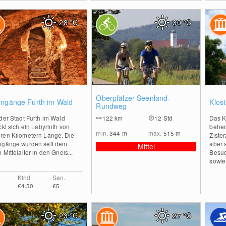
28
°C
30
°C
2
0
Oberpfälzer Seenland-
engänge Furth im Wald
Klos
Rundweg
der Stadt Furth im Wald
122
km
12 Std
Das K
ckt sich ein Labyrinth von
beherb
min.
344
m
max.
515
m
ren Kilometern Länge. Die
Ziste
ngänge wurden seit dem
aber a
Mittel
 Mittelalter in den Gneis...
Besuc
sowie 
Kind
Sen.
€4.50
€5
23
°C
27
°C