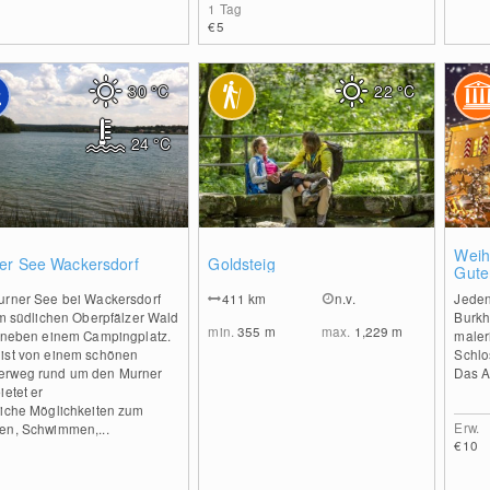
1 Tag
€5
30
°C
22
°C
24
°C
0
0
Weih
er See Wackersdorf
Goldsteig
Gute
urner See bei Wackersdorf
411
km
n.v.
Jeden
im südlichen Oberpfälzer Wald
Burkh
min.
355
m
max.
1,229
m
t neben einem Campingplatz.
maler
ist von einem schönen
Schlo
rweg rund um den Murner
Das A
ietet er
eiche Möglichkeiten zum
Erw.
en, Schwimmen,...
€10