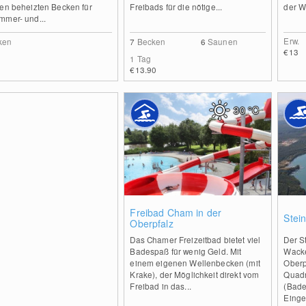
sen beheizten Becken für
Freibads für die nötige...
der We
mmer- und...
Erw.
ken
7
Becken
6
Saunen
€13
1 Tag
€13.90
30
°C
0
Freibad Cham in der
Stei
Oberpfalz
Das Chamer Freizeitbad bietet viel
Der S
Badespaß für wenig Geld. Mit
Wacke
einem eigenen Wellenbecken (mit
Oberp
Krake), der Möglichkeit direkt vom
Quadr
Freibad in das...
(Bade
Einge