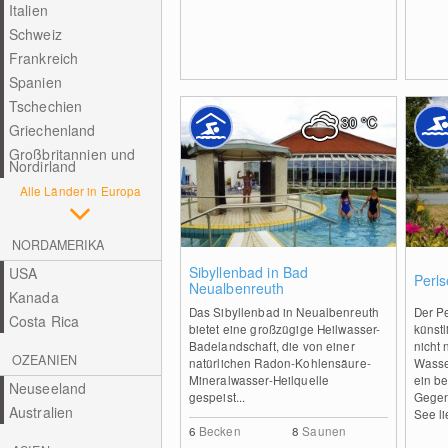
Italien
Schweiz
Frankreich
Spanien
Tschechien
30
°C
Griechenland
Großbritannien und
Nordirland
Alle Länder in Europa
NORDAMERIKA
0
Sibyllenbad in Bad
USA
Perl
Neualbenreuth
Kanada
Das Sibyllenbad in Neualbenreuth
Der P
Costa Rica
bietet eine großzügige Heilwasser-
künstl
Badelandschaft, die von einer
nicht 
OZEANIEN
natürlichen Radon-Kohlensäure-
Wasse
Mineralwasser-Heilquelle
ein be
Neuseeland
gespeist...
Gegen
Australien
See li
6
Becken
8
Saunen