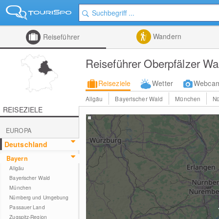
Wandern
Reiseführer
Reiseführer Oberpfälzer Wa
Reiseziele
Wetter
Webca
Allgäu
Bayerischer Wald
München
N
REISEZIELE
EUROPA
Deutschland
Bayern
Allgäu
Bayerischer Wald
München
Nürnberg und Umgebung
Passauer Land
Zugspitz-Region