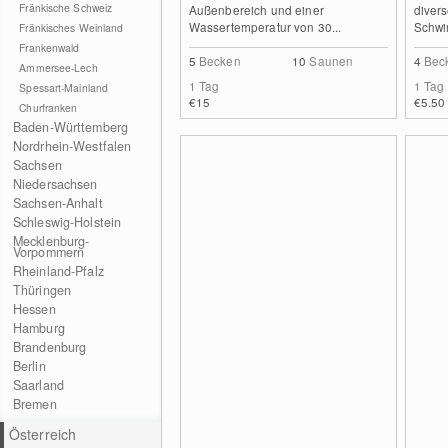
Fränkische Schweiz
Außenbereich und einer
diver
Wassertemperatur von 30...
Schwi
Fränkisches Weinland
Frankenwald
5
Becken
10
Saunen
4
Bec
Ammersee-Lech
1 Tag
1 Tag
Spessart-Mainland
€15
€5.50
Churfranken
Baden-Württemberg
Nordrhein-Westfalen
Sachsen
Niedersachsen
Sachsen-Anhalt
Schleswig-Holstein
Mecklenburg-
Vorpommern
Rheinland-Pfalz
Thüringen
Hessen
Hamburg
Brandenburg
Berlin
Saarland
Bremen
Österreich