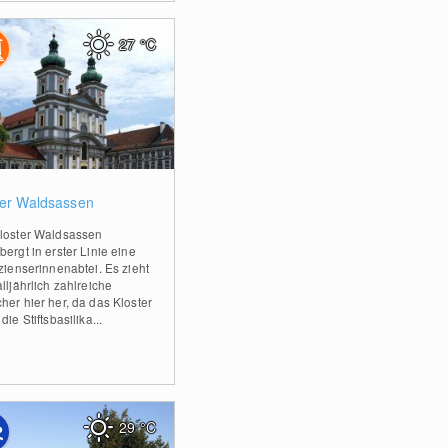
27
°C
0
ter Waldsassen
loster Waldsassen
ergt in erster Linie eine
rzienserinnenabtei. Es zieht
lljährlich zahlreiche
her hier her, da das Kloster
die Stiftsbasilika...
29
°C