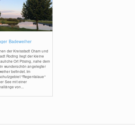
0
nger Badeweiher
hen der Kreisstadt Cham und
adt Roding liegt der kleine
auliche Ort Pösing, nahe dem
ein wunderschön angelegter
eiher befindet. Im
schutzgebiet "Regentalaue"
der See mit einer
allänge von...