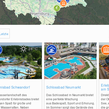
Letzte
28
°C
24
°C
0
0
Erle
bnisbad Schwandorf
Schlossbad Neumarkt
am 
asserlandschaft des
Das Schlossbad in Neumarkt bietet
Direk
ndorfer Erlebnisbades bietet
eine perfekte Mischung
der O
gen Spaß für große und
aus Badespaß, Sport und Erholung.
See, 
e Wasserratten. Neben
Im Sommer sorgt das Gelände des
die g