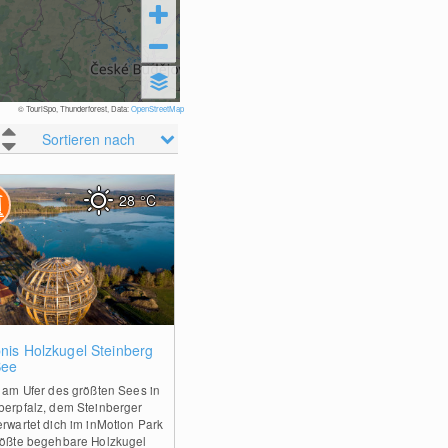
© TouriSpo, Thunderforest, Data:
OpenStreetMap
Sortieren nach
28
°C
2
bnis Holzkugel Steinberg
See
t am Ufer des größten Sees in
berpfalz, dem Steinberger
erwartet dich im inMotion Park
rößte begehbare Holzkugel