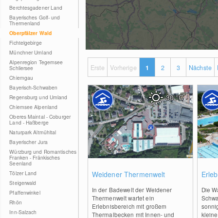
Berchtesgadener Land
Bayerisches Golf- und
Thermenland
Oberpfälzer Wald
Fichtelgebirge
Münchner Umland
Alpenregion Tegernsee
Erste
Vorherige
1
2
3
Nächste
Schliersee
Chiemgau
Bayerisch-Schwaben
30
°C
Regensburg und Umland
Chiemsee Alpenland
Oberes Maintal - Coburger
Land - Haßberge
Naturpark Altmühltal
Bayerischer Jura
Würzburg und Romantisches
Franken - Fränkisches
Seenland
0
Tölzer Land
Weidener Thermenwelt
Erle
Steigerwald
In der Badewelt der Weidener
Die W
Pfaffenwinkel
Thermenwelt wartet ein
Schwa
Rhön
Erlebnisbereich mit großem
sonni
Inn-Salzach
Thermalbecken mit Innen- und
klein