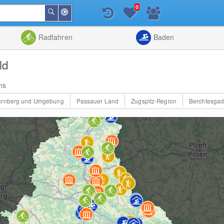
0
In
Suchen
der
Nähe
Listenansicht
Kartenansic
Radfahren
Baden
ld
ms
ürnberg und Umgebung
Passauer Land
Zugspitz-Region
Berchtesgad