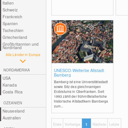
Italien
Schweiz
Frankreich
Spanien
13
°C
Tschechien
Griechenland
Großbritannien und
Nordirland
Alle Länder in Europa
0
NORDAMERIKA
UNESCO-Welterbe Altstadt
Bamberg
USA
Bamberg ist eine Universitätsstadt
Kanada
sowie Sitz des gleichnamigen
Costa Rica
Erzbistums in Oberfranken. Seit
1993 zählt der frühmittelalterliche
historische Altstadtkern Bambergs
OZEANIEN
zum...
Neuseeland
Australien
Erste
Vorherige
1
Nächste
Letzte