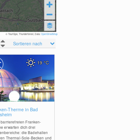
© TouriSpo, Thunderforest, Data:
OpenStreetMap
Sortieren nach
19
°C
0
ken-Therme in Bad
sheim
r barrierefreien Franken-
e erwarten dich drei
nbereiche: die Badehallen
hren Thermal-Sole-Becken und