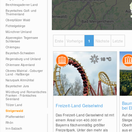
Berchtesgadener Land
Bayerisches Golf- und
Thermenland
Oberpfälzer Wald
Fichtelgebirge
Münchner Umland
Alpenregion Tegernsee
Erste
Vorherige
1
Nächste
Letzte
Schliersee
Chiemgau
Bayerisch-Schwaben
18
°C
Regensburg und Umland
Chiemsee Alpenland
Oberes Maintal - Coburger
Land - Haßberge
Naturpark Altmühltal
Bayerischer Jura
Würzburg und Romantisches
Franken - Fränkisches
Seenland
0
Baum
Tölzer Land
Freizeit-Land Geiselwind
bei 
Steigerwald
Das Freizeit-Land Geiselwind ist mit
Auf d
Pfaffenwinkel
einem Areal von 400.000 m²
Steige
Rhön
Bayerns flächenmäßig größter
Oberf
Inn-Salzach
Freizeitpark. Unter den mehr als
aus e