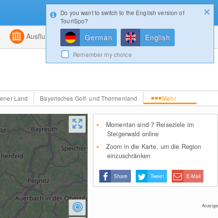
Do you want to switch to the English version of
Konfigurator
Gewinnspiele
Login
TouriSpo?
ht
Kombiniert
Ausflugsziele
Magazin
German
English
Remember my choice
ener Land
Bayerisches Golf- und Thermenland
Mehr
Momentan sind 7 Reiseziele im
Steigerwald online
Zoom in die Karte, um die Region
einzuschränken
Share
Tweet
E-Mail
Anzeige