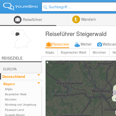
Wandern
Reiseführer
Reiseführer Steigerwald
Reiseziele
Wetter
Webca
Allgäu
Bayerischer Wald
München
N
REISEZIELE
EUROPA
Deutschland
Bayern
Allgäu
Bayerischer Wald
München
Nürnberg und Umgebung
Passauer Land
Zugspitz-Region