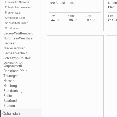
Fränkische Schweiz
120 Attraktionen...
kennen
Pfad..
Fränkisches Weinland
Frankenwald
Erw.
Kind
Sen.
Erw.
Ammersee-Lech
€44.50
€36.50
€37.50
€11.5
Spessart-Mainland
Churfranken
Baden-Württemberg
Nordrhein-Westfalen
Sachsen
Niedersachsen
Sachsen-Anhalt
Schleswig-Holstein
Mecklenburg-
Vorpommern
Rheinland-Pfalz
Thüringen
Hessen
Hamburg
Brandenburg
Berlin
Saarland
Bremen
Österreich