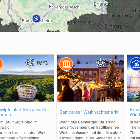
18
°C
13
°C
0
0
wipfelpfad Steigerwald
Fran
Bamberger Weihnachtsmarkt
Ebrach
Wind
em Baumwipfelpfad im
Wenn das Bamberger Christkind
In de
rwald in
Ende November den traditionellen
Therm
ranken kannst du den Wald
Weihnachtsmarkt auf dem Maxplatz
Theme
iner neuen Perspektive
eröffnet, dann ist sie wieder da, die
mit i