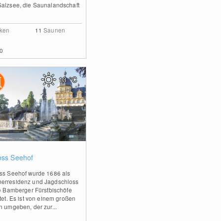
alzsee, die Saunalandschaft
ken
11
Saunen
0
13
°C
0
oss Seehof
ss Seehof wurde 1686 als
rresidenz und Jagdschloss
ie Bamberger Fürstbischöfe
htet. Es ist von einem großen
n umgeben, der zur...