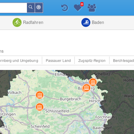
0
In
Suchen
der
Nähe
Listenansicht
Kartenansic
Radfahren
Baden
ms
ürnberg und Umgebung
Passauer Land
Zugspitz-Region
Berchtesgad