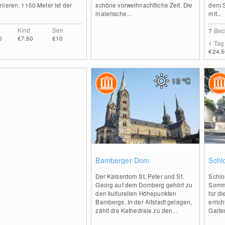
leren. 1150 Meter ist der
schöne vorweihnachtliche Zeit. Die
dem S
.
malerische...
mit...
Kind
Sen.
7
Bec
0
€7.50
€10
1 Tag
€24.5
13
°C
0
Bamberger Dom
Schl
Der Kaiserdom St. Peter und St.
Schlo
Georg auf dem Domberg gehört zu
Somme
den kulturellen Höhepunkten
für d
Bambergs. In der Altstadt gelegen,
erric
zählt die Kathedrale zu den...
Garte