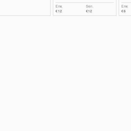
Erw.
Sen.
Erw.
€12
€12
€6