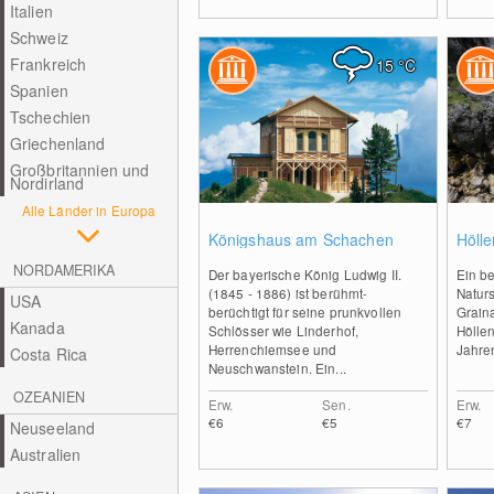
Italien
Schweiz
Frankreich
15
°C
Spanien
Tschechien
Griechenland
Großbritannien und
Nordirland
Alle Länder in Europa
0
Königshaus am Schachen
Höll
NORDAMERIKA
Der bayerische König Ludwig II.
Ein b
(1845 - 1886) ist berühmt-
Naturs
USA
berüchtigt für seine prunkvollen
Graina
Kanada
Schlösser wie Linderhof,
Hölle
Herrenchiemsee und
Jahren
Costa Rica
Neuschwanstein. Ein...
OZEANIEN
Erw.
Sen.
Erw.
€6
€5
€7
Neuseeland
Australien