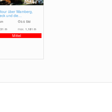
0
tour über Wamberg,
eck und die
nachklamm
km
3.5 Std
731
m
max.
1,181
m
Mittel