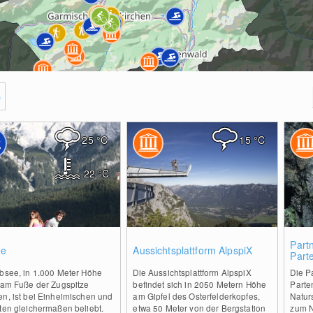
e
25
°C
15
°C
22
°C
0
0
Part
ee
Aussichtsplattform AlpspiX
Part
ibsee, in 1.000 Meter Höhe
Die Aussichtsplattform AlpspiX
Die P
t am Fuße der Zugspitze
befindet sich in 2050 Metern Höhe
Parte
en, ist bei Einheimischen und
am Gipfel des Osterfelderkopfes,
Natur
ten gleichermaßen beliebt.
etwa 50 Meter von der Bergstation
zum N