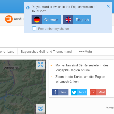
Do you want to switch to the English version of
Konfigurator
Gewinnspiele
Login
TouriSpo?
ht
Kombiniert
Ausflugsziele
Magazin
German
English
Remember my choice
ener Land
Bayerisches Golf- und Thermenland
Mehr
Momentan sind 39 Reiseziele in der
Zugspitz-Region online
Zoom in die Karte, um die Region
einzuschränken
Share
Tweet
E-Mail
Anzeige