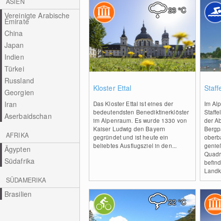
ASIEN
23
°C
Vereinigte Arabische
Emirate
China
Japan
Indien
Türkei
Russland
0
Kloster Ettal
Staff
Georgien
Iran
Das Kloster Ettal ist eines der
Im Alp
bedeutendsten Benediktinerklöster
Staffe
Aserbaidschan
im Alpenraum. Es wurde 1330 von
der A
Kaiser Ludwig den Bayern
Bergp
AFRIKA
gegründet und ist heute ein
oberb
beliebtes Ausflugsziel in den...
genie
Ägypten
Quadr
Südafrika
befind
Landkr
SÜDAMERIKA
Brasilien
22
°C