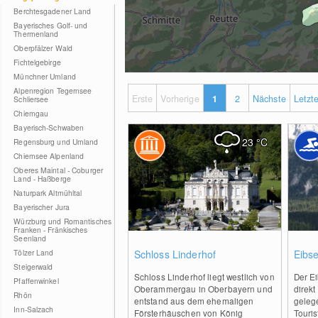
Berchtesgadener Land
Bayerisches Golf- und
Thermenland
Oberpfälzer Wald
Fichtelgebirge
Münchner Umland
Alpenregion Tegernsee
Erste
Vorherige
1
2
Nächste
Letzt
Schliersee
Chiemgau
Bayerisch-Schwaben
23
°C
Regensburg und Umland
Chiemsee Alpenland
Oberes Maintal - Coburger
Land - Haßberge
Naturpark Altmühltal
Bayerischer Jura
Würzburg und Romantisches
Franken - Fränkisches
Seenland
0
Tölzer Land
Schloss Linderhof
Eibs
Steigerwald
Schloss Linderhof liegt westlich von
Der E
Pfaffenwinkel
Oberammergau in Oberbayern und
direk
Rhön
entstand aus dem ehemaligen
geleg
Inn-Salzach
Försterhäuschen von König
Touris