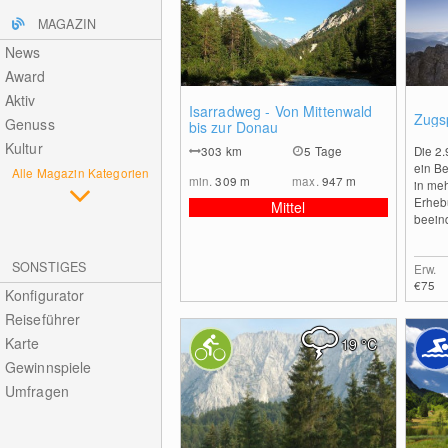
MAGAZIN
News
Award
Aktiv
0
Isarradweg - Von Mittenwald
Zugs
Genuss
bis zur Donau
Kultur
303
km
5 Tage
Die 2.
ein Be
Alle Magazin Kategorien
min.
309
m
max.
947
m
in meh
Erheb
Mittel
beeind
SONSTIGES
Erw.
€75
Konfigurator
Reiseführer
Karte
19
°C
Gewinnspiele
Umfragen