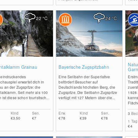
22
°C
24
°C
0
0
Natu
entalklamm Grainau
Bayerische Zugspitzbahn
Garm
eeindruckendes
Eine Seilbahn der Superlative
Erstm
chauspiel erwartet dich in
befördert Besucher auf
Tradi
u an der Zugspitze: die
Deutschlands höchsten Berg, die
zuerst
ntalklamm. Seit mehr als 100
Zugspitze. Die Seilbahn Zugspitze
1928 
 ist diese schon touristisch...
verfügt mit 127 Metern über die...
kanns
Fläche
Kind
Sen.
Erw.
Kind
Sen.
3
Bec
€3.50
€7
€78
€39
€78
1 Tag
€4