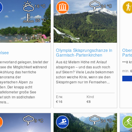
16
°C
24
°C
25
°C
0
0
Olympia Skisprungschanze in
Ober
elsee
Garmisch-Partenkirchen
Part
Kram
envorland gelegen, bietet der
Aus 62 Metern Höhe mit Anlauf
8
k
lsee die Möglichkeit während
abspringen – und das auch noch
min.
bkühlung das herrliche
auf Skiern? Viele Leute bekommen
anorama der
schon weiche Knie, wenn sie den
ayerischen Alpen zu
Skispringern nur im Fernsehen...
ßen. Der knapp acht
atkilometer große See
Erw.
Kind
et sich im südlichsten
€16
€8
eis...
9
°C
24
°C