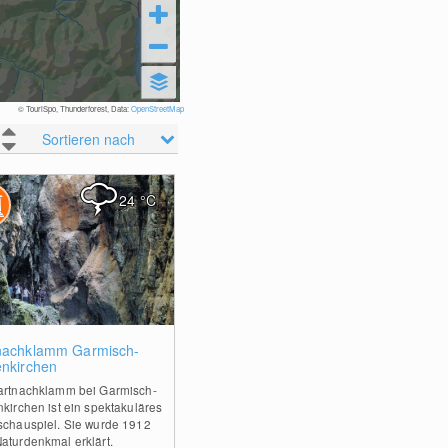
© TouriSpo, Thunderforest, Data:
OpenStreetMap
Sortieren nach
24
°C
2
nachklamm Garmisch-
enkirchen
artnachklamm bei Garmisch-
nkirchen ist ein spektakuläres
schauspiel. Sie wurde 1912
aturdenkmal erklärt.