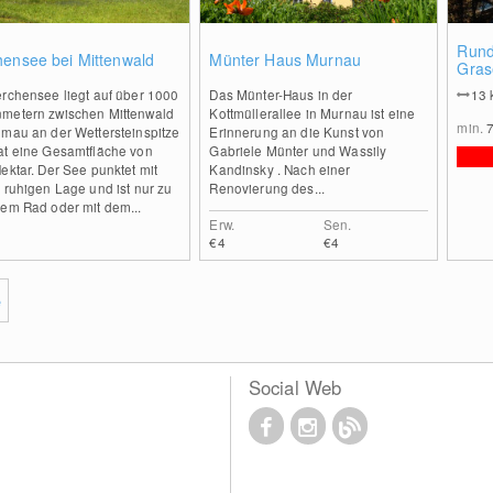
0
2
Rund
hensee bei Mittenwald
Münter Haus Murnau
Gras
Part
erchensee liegt auf über 1000
Das Münter-Haus in der
13
metern zwischen Mittenwald
Kottmüllerallee in Murnau ist eine
min.
lmau an der Wettersteinspitze
Erinnerung an die Kunst von
at eine Gesamtfläche von
Gabriele Münter und Wassily
ektar. Der See punktet mit
Kandinsky . Nach einer
 ruhigen Lage und ist nur zu
Renovierung des...
dem Rad oder mit dem...
Erw.
Sen.
€4
€4
e
Social Web