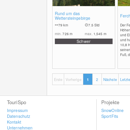
3
Rund um das
Ferc
Wettersteingebirge
79
km
7.5 Std
Der F
Höhen
min.
726
m
max.
1,545
m
und E
und h
Schwer
10,8 H
seiner
Fuß, 
Erste
Vorherige
1
2
Nächste
Letzt
TouriSpo
Projekte
Impressum
SnowOnline
Datenschutz
SportFits
Kontakt
Unternehmen