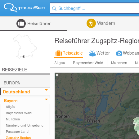
Wandern
Reiseführer
Reiseführer Zugspitz-Regio
Reiseziele
Wetter
Webca
Allgäu
Bayerischer Wald
München
N
REISEZIELE
EUROPA
Deutschland
Bayern
Allgäu
Bayerischer Wald
München
Nürnberg und Umgebung
Passauer Land
Zugspitz-Region