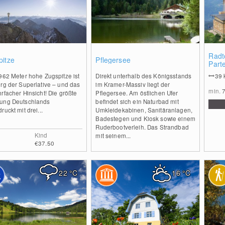
0
0
Radt
pitze
Pflegersee
Part
Scha
962 Meter hohe Zugspitze ist
Direkt unterhalb des Königsstands
39
rg der Superlative – und das
im Kramer-Massiv liegt der
min.
rfacher Hinsicht! Die größte
Pflegersee. Am östlichen Ufer
ung Deutschlands
befindet sich ein Naturbad mit
ruckt mit drei...
Umkleidekabinen, Sanitäranlagen,
Badestegen und Kiosk sowie einem
Ruderbootverleih. Das Strandbad
Kind
mit seinem...
€37.50
22
°C
16
°C