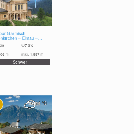
0
our Garmisch-
enkirchen – Elmau –
chenhaus
km
7 Std
706
m
max.
1,857
m
Schwer
14
°C