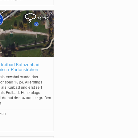
24
°C
0
rfreibad Kainzenbad
isch-Partenkirchen
als erwähnt wurde das
tionsbad 1524. Allerdings
 als Kurbad und erst seit
als Freibad. Heutzutage
t du auf der 34.000 m² großen
...
ken