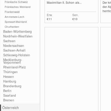
Fränkische Schweiz
Maximilian II. Schon als...
Der kr
der Al
Fränkisches Weinland
herrli
Frankenwald
Erw.
Sen.
Ammersee-Lech
€11
€10
Spessart-Mainland
Churfranken
Baden-Württemberg
Nordrhein-Westfalen
Sachsen
Niedersachsen
Sachsen-Anhalt
Schleswig-Holstein
Mecklenburg-
Vorpommern
Rheinland-Pfalz
Thüringen
Hessen
Hamburg
Brandenburg
Berlin
Saarland
Bremen
Österreich