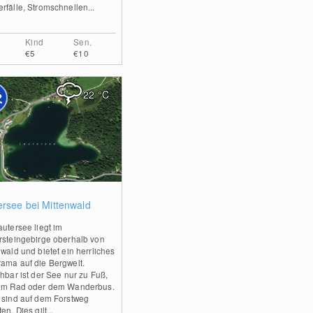
rfälle, Stromschnellen...
Kind
Sen.
€5
€10
22
°C
0
ersee bei Mittenwald
autersee liegt im
rsteingebirge oberhalb von
nwald und bietet ein herrliches
ama auf die Bergwelt.
chbar ist der See nur zu Fuß,
em Rad oder dem Wanderbus.
 sind auf dem Forstweg
en. Dies gilt...