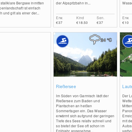
istallklare Bergsee inmitten
der Alpspitzbahn in...
Wasse
penlandschaft ist einfach
ch und gilt als einer der...
Erw.
Kind
Sen.
Erw.
€37
€18.50
€37
€10
24
°C
0
Rießersee
Laut
Im Süden von Garmisch lädt der
Der L
Rießersee zum Baden und
Wette
Plantschen an heißen
Mitte
Sommertagen ein. Das Wasser
Panor
erwärmt sich aufgrund der geringen
Errei
Tiefe des Sees relativ schnell und
mit d
so bietet der See oft schon im
Autos
Frühjahr angenehme...
verbot