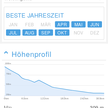
BESTE JAHRESZEIT
JAN
FEB
MÄR
APR
MAI
JUN
JUL
AUG
SEP
OKT
NOV
DEZ
Höhenprofil
1000m
750m
500m
250m
0km
61km
121km
182km
242km
303km
Min
309
m