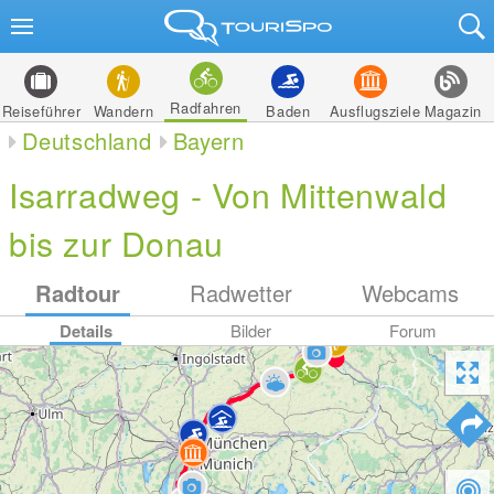
Radfahren
Reiseführer
Wandern
Baden
Ausflugsziele
Magazin
Deutschland
Bayern
Isarradweg - Von Mittenwald
bis zur Donau
Radtour
Radwetter
Webcams
Details
Bilder
Forum