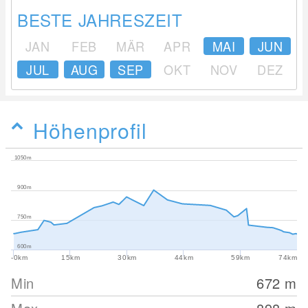
BESTE JAHRESZEIT
JAN
FEB
MÄR
APR
MAI
JUN
JUL
AUG
SEP
OKT
NOV
DEZ
Höhenprofil
1050m
900m
750m
600m
-0km
15km
30km
44km
59km
74km
Min
672
m