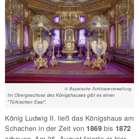
© Bayerische Schlösserverwaltung
Im Obergeschoss des Königshauses gibt es einen
"Türkischen Saal".
König Ludwig II. ließ das Königshaus am
Schachen in der Zeit von
1869
bis
1872
erbauen. Am 25. August feierte er hier