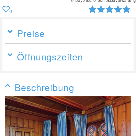
tung
© Bayerische Schlösserverwal
0
Preise
Öffnungszeiten
Beschreibung