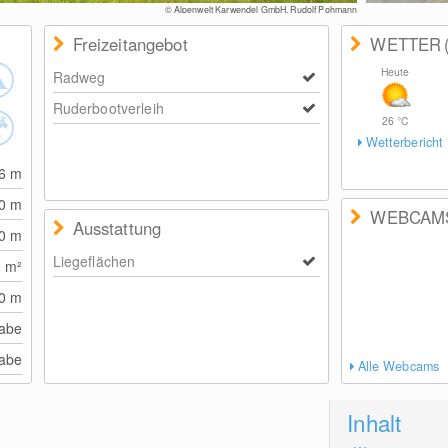
© Alpenwelt Karwendel GmbH, Rudolf Pohmann
Freizeitangebot
WETTER
Heute
Radweg
Ruderbootverleih
26
°C
Wetterbericht
56
m
00
m
WEBCAM
Ausstattung
00
m
Liegeflächen
0
m²
20
m
abe
abe
Alle Webcams
Inhalt