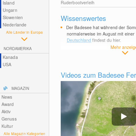
Ruderbootverleih
Island
Ungarn
Wissenswertes
Slowenien
Niederlande
Der Badesee hat während der Somm
Alle Länder in Europa
normalerweise im August mit einer
Deutschland
findest du hier.
Mehr anzeig
NORDAMERIKA
Kanada
USA
Videos zum Badesee Fer
MAGAZIN
News
Award
Aktiv
Genuss
Kultur
Alle Magazin Kategorien