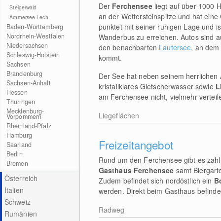
Der
Ferchensee
liegt auf über 1000
Steigerwald
an der Wettersteinspitze und hat ein
Ammersee-Lech
punktet mit seiner ruhigen Lage und 
Baden-Württemberg
Nordrhein-Westfalen
Wanderbus zu erreichen. Autos sind au
Niedersachsen
den benachbarten
Lautersee
, an dem
Schleswig-Holstein
kommt.
Sachsen
Brandenburg
Der See hat neben seinem herrlichen A
Sachsen-Anhalt
kristallklares Gletscherwasser sowie
L
Hessen
am Ferchensee nicht, vielmehr verteil
Thüringen
Mecklenburg-
Liegeflächen
Vorpommern
Rheinland-Pfalz
Hamburg
Freizeitangebot
Saarland
Berlin
Rund um den Ferchensee gibt es zah
Bremen
Gasthaus Ferchensee
samt Biergarte
Österreich
Zudem befindet sich nordöstlich ein
B
Italien
werden. Direkt beim Gasthaus befindet
Schweiz
Radweg
Rumänien