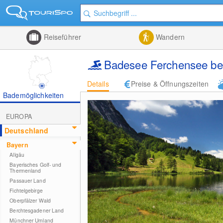
Reiseführer
Wandern
Badesee Ferchensee bei
Details
Preise & Öffnungszeiten
Bademöglichkeiten
EUROPA
Deutschland
Bayern
Allgäu
Bayerisches Golf- und
Thermenland
Passauer Land
Fichtelgebirge
Oberpfälzer Wald
Berchtesgadener Land
Münchner Umland