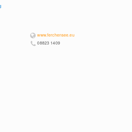
g
www.ferchensee.eu
08823 1409