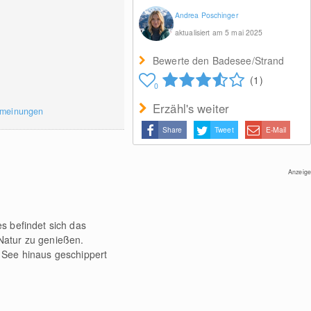
Andrea Poschinger
aktualisiert am 5 mai 2025
Bewerte den Badesee/Strand
(1)
0
Erzähl's weiter
rmeinungen
Share
Tweet
E-Mail
Anzeige
s befindet sich das
Natur zu genießen.
 See hinaus geschippert