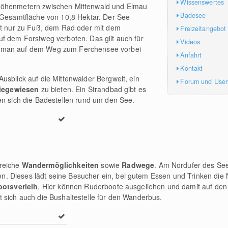
Wissenswertes
 Höhenmetern zwischen Mittenwald und Elmau
Badesee
e Gesamtfläche von 10,8 Hektar. Der See
ist nur zu Fuß, dem Rad oder mit dem
Freizeitangebot
f dem Forstweg verboten. Das gilt auch für
Videos
 man auf dem Weg zum Ferchensee vorbei
Anfahrt
Kontakt
usblick auf die Mittenwalder Bergwelt, ein
Forum und Use
iegewiesen
zu bieten. Ein Strandbad gibt es
en sich die Badestellen rund um den See.
lreiche
Wandermöglichkeiten
sowie
Radwege
. Am Nordufer des See
n. Dieses lädt seine Besucher ein, bei gutem Essen und Trinken die 
ootsverleih
. Hier können Ruderboote ausgeliehen und damit auf den
 sich auch die Bushaltestelle für den Wanderbus.