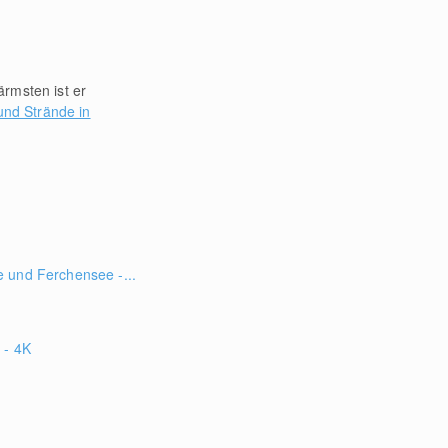
rmsten ist er
nd Strände in
 und Ferchensee -...
 - 4K