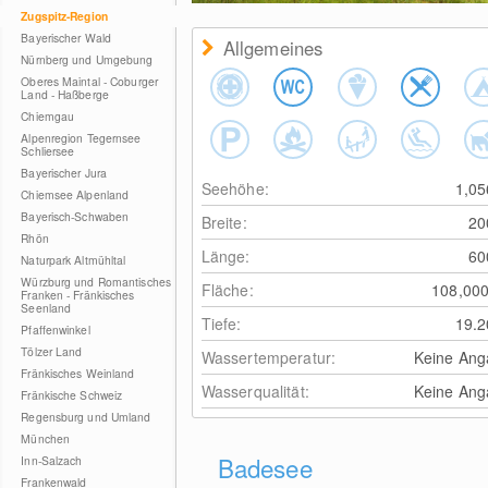
Zugspitz-Region
Bayerischer Wald
Allgemeines
Nürnberg und Umgebung
Oberes Maintal - Coburger
Land - Haßberge
Chiemgau
Alpenregion Tegernsee
Schliersee
Bayerischer Jura
Seehöhe:
1,0
Chiemsee Alpenland
Bayerisch-Schwaben
Breite:
2
Rhön
Länge:
6
Naturpark Altmühltal
Würzburg und Romantisches
Fläche:
108,00
Franken - Fränkisches
Seenland
Tiefe:
19.
Pfaffenwinkel
Tölzer Land
Wassertemperatur:
Keine Ang
Fränkisches Weinland
Wasserqualität:
Keine Ang
Fränkische Schweiz
Regensburg und Umland
München
Badesee
Inn-Salzach
Frankenwald