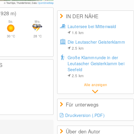
© TouriSpo, Thunderforest, Data:
OpenStreetMap
(928
m
)
IN DER NÄHE
So.
Mo.
Lautersee bei Mittenwald
1.6
km
30
°C
28
°C
Die Leutascher Geisterklamm
2.5
km
Große Klammrunde in der
Leutascher Geisterklamm bei
S
Seefeld
2.5
km
Alle anzeigen
Für unterwegs
Druckversion (.PDF)
Über den Autor