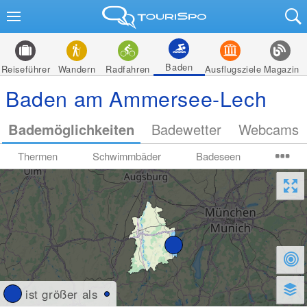
Baden
Reiseführer
Wandern
Radfahren
Ausflugsziele
Magazin
Baden am Ammersee-Lech
Bademöglichkeiten
Badewetter
Webcams
Thermen
Schwimmbäder
Badeseen
ist größer als