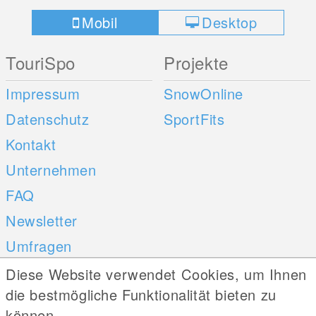
Mobil
Desktop
TouriSpo
Projekte
Impressum
SnowOnline
Datenschutz
SportFits
Kontakt
Unternehmen
FAQ
Newsletter
Umfragen
Diese Website verwendet Cookies, um Ihnen
Mobile Apps
Social Web
die bestmögliche Funktionalität bieten zu
können.