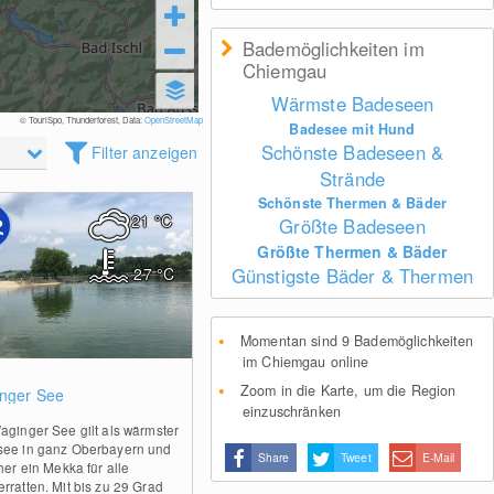
Bademöglichkeiten im
Chiemgau
Wärmste Badeseen
© TouriSpo, Thunderforest, Data:
OpenStreetMap
Badesee mit Hund
Schönste Badeseen &
Filter anzeigen
Strände
Schönste Thermen & Bäder
21
°C
Größte Badeseen
Größte Thermen & Bäder
27
°C
Günstigste Bäder & Thermen
Momentan sind 9 Bademöglichkeiten
im Chiemgau online
0
Zoom in die Karte, um die Region
nger See
einzuschränken
aginger See gilt als wärmster
ee in ganz Oberbayern und
Share
Tweet
E-Mail
her ein Mekka für alle
rratten. Mit bis zu 29 Grad