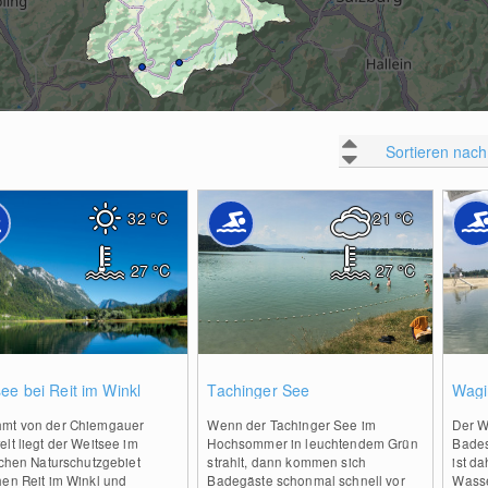
Sortieren nach
32
°C
21
°C
27
°C
27
°C
0
0
ee bei Reit im Winkl
Tachinger See
Wagi
mt von der Chiemgauer
Wenn der Tachinger See im
Der W
lt liegt der Weitsee im
Hochsommer in leuchtendem Grün
Bades
schen Naturschutzgebiet
strahlt, dann kommen sich
ist da
hen Reit im Winkl und
Badegäste schonmal schnell vor
Wasse