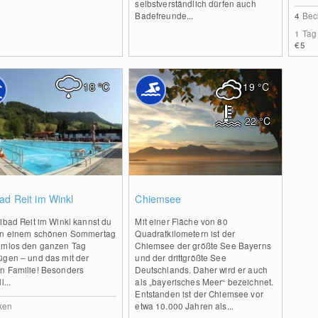
selbstverständlich dürfen auch
Badefreunde...
4
Bec
1 Tag
€5
18
°C
19
°C
22
°C
2
2
ad Reit im Winkl
Chiemsee
ibad Reit im Winkl kannst du
Mit einer Fläche von 80
an einem schönen Sommertag
Quadratkilometern ist der
emlos den ganzen Tag
Chiemsee der größte See Bayerns
ügen – und das mit der
und der drittgrößte See
n Familie! Besonders
Deutschlands. Daher wird er auch
l...
als „bayerisches Meer“ bezeichnet.
Entstanden ist der Chiemsee vor
ken
etwa 10.000 Jahren als...