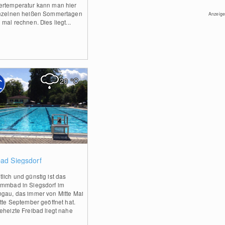
rtemperatur kann man hier
nzelnen heißen Sommertagen
Anzeige
mal rechnen. Dies liegt...
20
°C
0
bad Siegsdorf
lich und günstig ist das
mmbad in Siegsdorf im
gau, das immer von Mitte Mai
itte September geöffnet hat.
eheizte Freibad liegt nahe