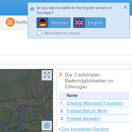
Do you want to switch to the English version of
Konfigurator
Gewinnspiele
Login
TouriSpo?
ht
Kombiniert
Ausflugsziele
Magazin
German
English
Remember my choice
Die 3 schönsten
Bademöglichkeiten im
Chiemgau
Name
1.
Erlebnis-Warmbad Traunstein
2.
Freibad Reit im Winkl
3.
Freibad Siegsdorf
Zum kompletten Ranking