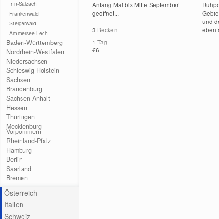
Inn-Salzach
Anfang Mai bis Mitte September
Ruhpo
geöffnet...
Gebie
Frankenwald
und d
Steigerwald
3
Becken
ebenfa
Ammersee-Lech
1 Tag
Baden-Württemberg
€6
Nordrhein-Westfalen
Niedersachsen
Schleswig-Holstein
Sachsen
Brandenburg
Sachsen-Anhalt
Hessen
Thüringen
Mecklenburg-
Vorpommern
Rheinland-Pfalz
Hamburg
Berlin
Saarland
Bremen
Österreich
Italien
Schweiz