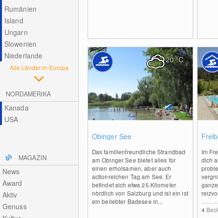
Rumänien
Island
Ungarn
Slowenien
Niederlande
20
°C
Alle Länder in Europa
NORDAMERIKA
Kanada
USA
0
Obinger See
Freib
Das familienfreundliche Strandbad
Im Fre
MAGAZIN
am Obinger See bietet alles für
dich 
einen erholsamen, aber auch
probl
News
actionreichen Tag am See. Er
vergn
Award
befindet sich etwa 25 Kilometer
ganze
nördlich von Salzburg und ist ein ist
reizvol
Aktiv
ein beliebter Badesee in...
Genuss
4
Bec