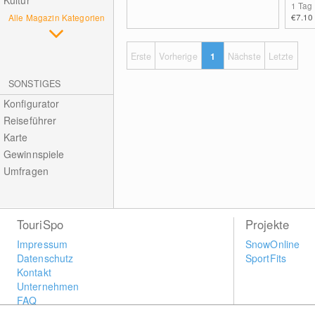
Kultur
1 Tag
€7.10
Alle Magazin Kategorien
Erste
Vorherige
1
Nächste
Letzte
SONSTIGES
Konfigurator
Reiseführer
Karte
Gewinnspiele
Umfragen
TouriSpo
Projekte
Impressum
SnowOnline
Datenschutz
SportFits
Kontakt
Unternehmen
FAQ
Newsletter