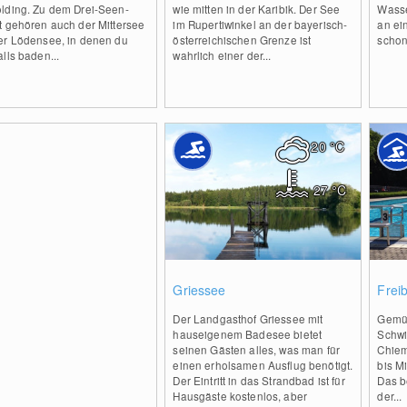
lding. Zu dem Drei-Seen-
wie mitten in der Karibik. Der See
Wasse
t gehören auch der Mittersee
im Rupertiwinkel an der bayerisch-
an ei
er Lödensee, in denen du
österreichischen Grenze ist
schon 
lls baden...
wahrlich einer der...
20
°C
27
°C
0
Griessee
Frei
Der Landgasthof Griessee mit
Gemüt
hauseigenem Badesee bietet
Schwi
seinen Gästen alles, was man für
Chiem
einen erholsamen Ausflug benötigt.
bis M
Der Eintritt in das Strandbad ist für
Das b
Hausgäste kostenlos, aber
der...