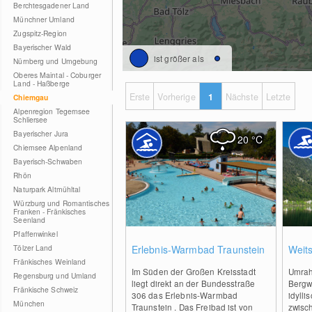
Berchtesgadener Land
Münchner Umland
Zugspitz-Region
Bayerischer Wald
ist größer als
Nürnberg und Umgebung
Oberes Maintal - Coburger
Land - Haßberge
Erste
Vorherige
1
Nächste
Letzte
Chiemgau
Alpenregion Tegernsee
Schliersee
Bayerischer Jura
20
°C
Chiemsee Alpenland
Bayerisch-Schwaben
Rhön
Naturpark Altmühltal
Würzburg und Romantisches
Franken - Fränkisches
Seenland
Pfaffenwinkel
0
Tölzer Land
Erlebnis-Warmbad Traunstein
Weits
Fränkisches Weinland
Im Süden der Großen Kreisstadt
Umrah
Regensburg und Umland
liegt direkt an der Bundesstraße
Bergwe
Fränkische Schweiz
306 das Erlebnis-Warmbad
idylli
München
Traunstein . Das Freibad ist von
zwisc