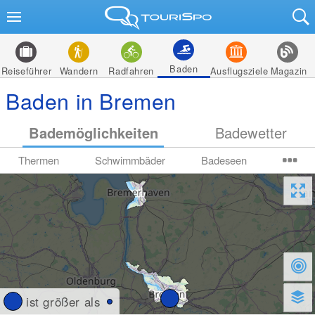
Baden
Reiseführer
Wandern
Radfahren
Ausflugsziele
Magazin
Baden in Bremen
Bademöglichkeiten
Badewetter
Thermen
Schwimmbäder
Badeseen
ist größer als