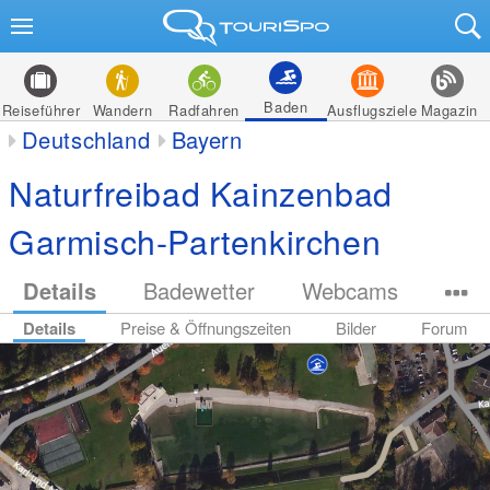
Baden
Reiseführer
Wandern
Radfahren
Ausflugsziele
Magazin
Deutschland
Bayern
Naturfreibad Kainzenbad
Garmisch-Partenkirchen
Details
Badewetter
Webcams
Details
Preise & Öffnungszeiten
Bilder
Forum