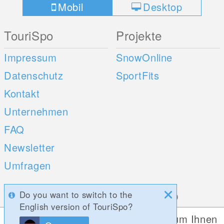
Mobil
Desktop
TouriSpo
Projekte
Impressum
SnowOnline
Datenschutz
SportFits
Kontakt
Unternehmen
FAQ
Newsletter
Umfragen
Mobile Apps
Social Web
Do you want to switch to the
English version of TouriSpo?
iOS
Diese Website verwendet Cookies, um Ihnen