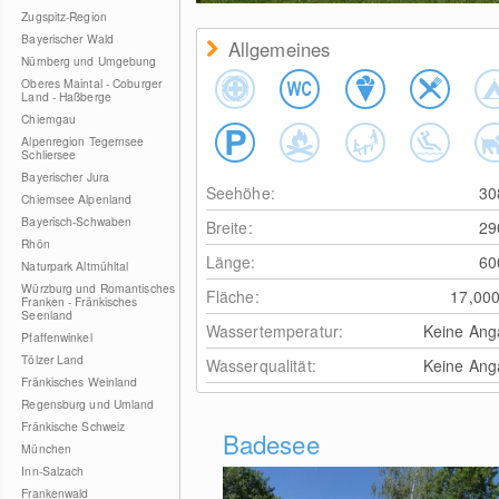
Zugspitz-Region
Bayerischer Wald
Allgemeines
Nürnberg und Umgebung
Oberes Maintal - Coburger
Land - Haßberge
Chiemgau
Alpenregion Tegernsee
Schliersee
Bayerischer Jura
Seehöhe:
3
Chiemsee Alpenland
Bayerisch-Schwaben
Breite:
2
Rhön
Länge:
6
Naturpark Altmühltal
Würzburg und Romantisches
Fläche:
17,00
Franken - Fränkisches
Seenland
Wassertemperatur:
Keine Ang
Pfaffenwinkel
Tölzer Land
Wasserqualität:
Keine Ang
Fränkisches Weinland
Regensburg und Umland
Fränkische Schweiz
Badesee
München
Inn-Salzach
Frankenwald