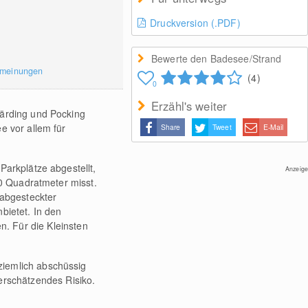
Druckversion (.PDF)
Bewerte den Badesee/Strand
rmeinungen
(4)
0
Erzähl's weiter
härding und Pocking
e vor allem für
Share
Tweet
E-Mail
Parkplätze abgestellt,
Anzeige
00 Quadratmeter misst.
 abgesteckter
ietet. In den
. Für die Kleinsten
 ziemlich abschüssig
erschätzendes Risiko.