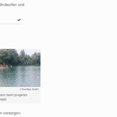
Windsurfen und
©TouriSpo GmbH
 allem beim jüngeren
liebt
en versorgen.