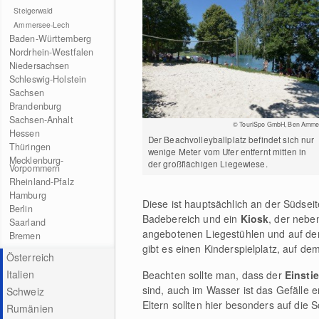
Steigerwald
Ammersee-Lech
Baden-Württemberg
Nordrhein-Westfalen
Niedersachsen
Schleswig-Holstein
Sachsen
Brandenburg
Sachsen-Anhalt
© TouriSpo GmbH, Ben Amme
Hessen
Der Beachvolleyballplatz befindet sich nur
Thüringen
wenige Meter vom Ufer entfernt mitten in
Mecklenburg-
der großflächigen Liegewiese.
Vorpommern
Rheinland-Pfalz
Hamburg
Diese ist hauptsächlich an der Südsei
Berlin
Badebereich und ein
Kiosk
, der nebe
Saarland
angebotenen Liegestühlen und auf der
Bremen
gibt es einen Kinderspielplatz, auf de
Österreich
Italien
Beachten sollte man, dass der
Einsti
sind, auch im Wasser ist das Gefälle 
Schweiz
Eltern sollten hier besonders auf die 
Rumänien