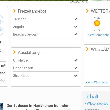
© TouriSpo GmbH
Freizeitangebot
WETTER
Heute
Tauchen
Angeln
28
°C
Beachvolleyball
Wetterbericht
08
m
WEBCAM
90
m
Ausstattung
00
m
Umkleiden
0
m²
Liegeflächen
abe
Strandbad
abe
Alle Webcams
Inhalt
Wissenswertes
Der Badesee in Hartkirchen befindet
Badesee