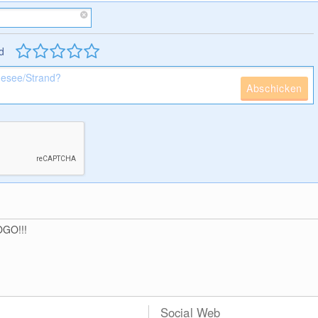
d
Abschicken
OGO!!!
Social Web