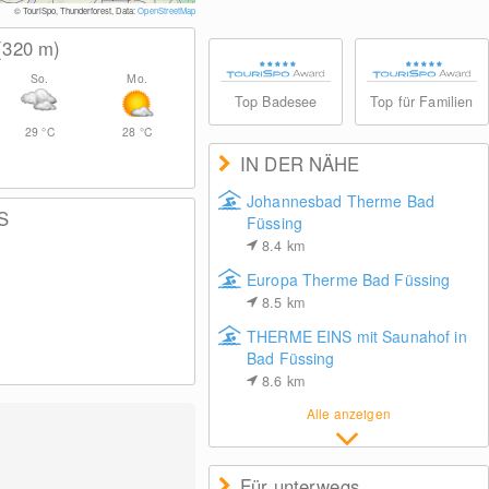
© TouriSpo, Thunderforest, Data:
OpenStreetMap
(320
m
)
So.
Mo.
Top Badesee
Top für Familien
29
°C
28
°C
IN DER NÄHE
Johannesbad Therme Bad
S
Füssing
8.4
km
Europa Therme Bad Füssing
8.5
km
THERME EINS mit Saunahof in
Bad Füssing
8.6
km
Alle anzeigen
Für unterwegs