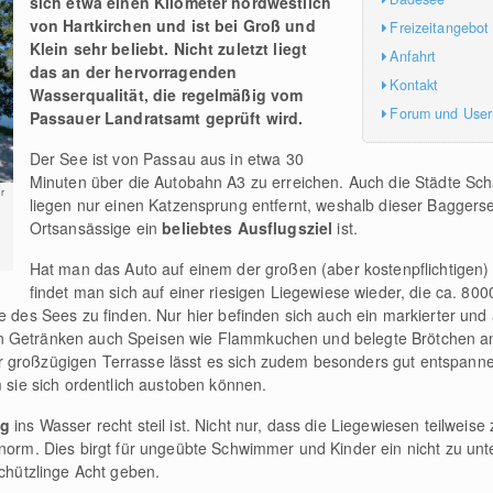
sich etwa einen Kilometer nordwestlich
von Hartkirchen und ist bei Groß und
Freizeitangebot
Klein sehr beliebt. Nicht zuletzt liegt
Anfahrt
das an der hervorragenden
Kontakt
Wasserqualität, die regelmäßig vom
Forum und Use
Passauer Landratsamt geprüft wird.
Der See ist von Passau aus in etwa 30
Minuten über die Autobahn A3 zu erreichen. Auch die Städte Sc
r
liegen nur einen Katzensprung entfernt, weshalb dieser Baggerse
Ortsansässige ein
beliebtes Ausflugsziel
ist.
Hat man das Auto auf einem der großen (aber kostenpflichtigen) 
findet man sich auf einer riesigen Liegewiese wieder, die ca. 80
te des Sees zu finden. Nur hier befinden sich auch ein markierter und
n Getränken auch Speisen wie Flammkuchen und belegte Brötchen anb
 großzügigen Terrasse lässt es sich zudem besonders gut entspannen
m sie sich ordentlich austoben können.
eg
ins Wasser recht steil ist. Nicht nur, dass die Liegewiesen teilweise
enorm. Dies birgt für ungeübte Schwimmer und Kinder ein nicht zu unt
Schützlinge Acht geben.