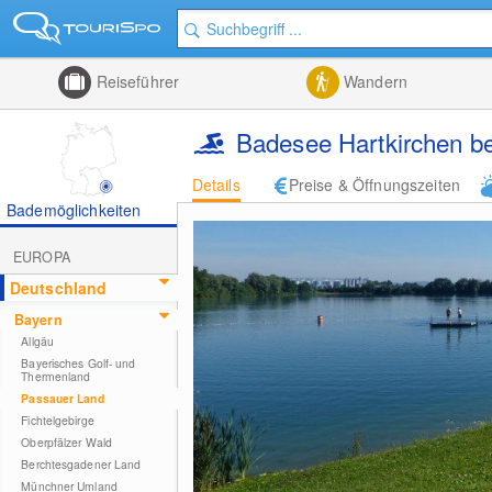
Reiseführer
Wandern
Badesee Hartkirchen be
Details
Preise & Öffnungszeiten
Bademöglichkeiten
EUROPA
Deutschland
Bayern
Allgäu
Bayerisches Golf- und
Thermenland
Passauer Land
Fichtelgebirge
Oberpfälzer Wald
Berchtesgadener Land
Münchner Umland