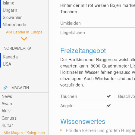
Island
Hinter der mit rot-weißen Bojen mark
Ungarn
Tauchen.
Slowenien
Umkleiden
Niederlande
Alle Länder in Europa
Liegeflächen
Freizeitangebot
NORDAMERIKA
Kanada
Der Hartkirchener Baggersee weist al
USA
erwarten kann. 8000 Quadratmeter Li
Holzinsel im Wasser fehlen genauso w
einzulegen. Auch Windsurfer sind auf
vorzufinden.
MAGAZIN
News
Tauchen
Beachvol
Award
Angeln
Aktiv
Genuss
Wissenswertes
Kultur
Für den kleinen und großen Hunger 
Alle Magazin Kategorien