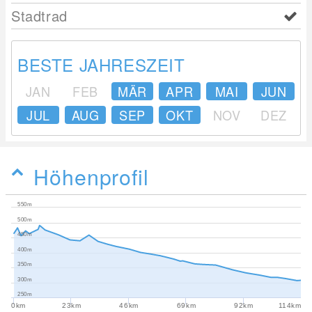
Stadtrad
BESTE JAHRESZEIT
JAN
FEB
MÄR
APR
MAI
JUN
JUL
AUG
SEP
OKT
NOV
DEZ
Höhenprofil
550m
500m
450m
400m
350m
300m
250m
0km
23km
46km
69km
92km
114km