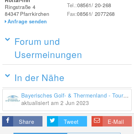
Rottal-lnn
Tel.:
08561/ 20-268
Ringstraße 4
84347
Pfarrkirchen
Fax:
08561/ 2077268
Anfrage senden
Forum und
Usermeinungen
In der Nähe
Bayerisches Golf- & Thermenland - Tourismusverband Ostbayern e.V.
aktualisiert am 2 Jun 2023
Share
Tweet
E-Mail