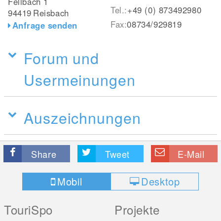
Fellbach 1
Tel.:
+49 (0) 873492980
94419
Reisbach
Fax:
08734/929819
Anfrage senden
Forum und
Usermeinungen
Auszeichnungen
Share
Tweet
E-Mail
Mobil
Desktop
TouriSpo
Projekte