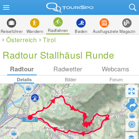
Radfahren
Reiseführer
Wandern
Baden
Ausflugsziele
Magazin
Österreich
Tirol
Radtour Stallhäusl Runde
Radtour
Radwetter
Webcams
Details
Bilder
Forum