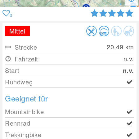
0
Mittel
20.49
km
Strecke
n.v.
Fahrzeit
Start
n.v.
Rundweg
Geeignet für
Mountainbike
Rennrad
Trekkingbike