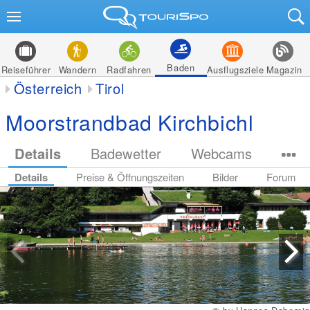
Baden
Reiseführer
Wandern
Radfahren
Ausflugsziele
Magazin
Österreich
Tirol
Moorstrandbad Kirchbichl
Details
Badewetter
Webcams
Details
Preise & Öffnungszeiten
Bilder
Forum