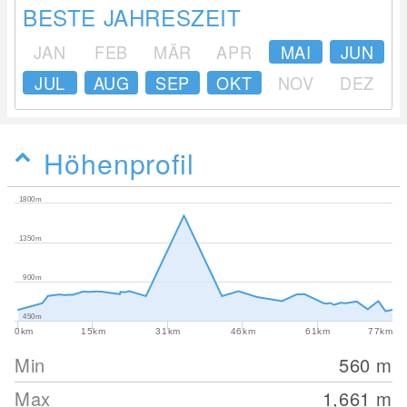
BESTE JAHRESZEIT
JAN
FEB
MÄR
APR
MAI
JUN
JUL
AUG
SEP
OKT
NOV
DEZ
Höhenprofil
1800m
1350m
900m
450m
0km
15km
31km
46km
61km
77km
Min
560
m
Max
1,661
m