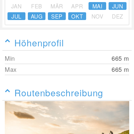
JAN
FEB
MÄR
APR
MAI
JUN
JUL
AUG
SEP
OKT
NOV
DEZ
Höhenprofil
Min
665
m
Max
665
m
Routenbeschreibung