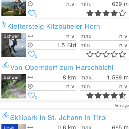
n.v.
min.
669
m
0
Klettersteig Kitzbüheler Horn
n.v.
max.
n.v.
Schwer
1.5 Std
min.
n.v.
0
Von Oberndorf zum Harschbichl
8
km
max.
1,588
m
Schwer
n.v.
min.
n.v.
0
Anzeige
Skillpark in St. Johann in Tirol
0.6
km
max.
665
m
Leicht