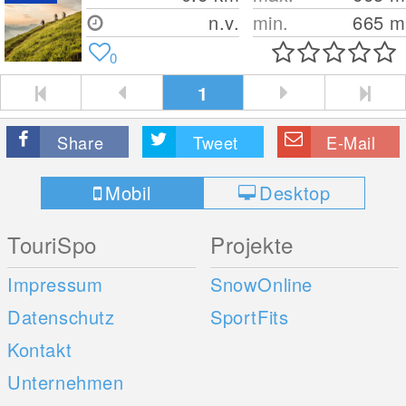
n.v.
min.
665
m
0
1
Share
Tweet
E-Mail
Mobil
Desktop
TouriSpo
Projekte
Impressum
SnowOnline
Datenschutz
SportFits
Kontakt
Unternehmen