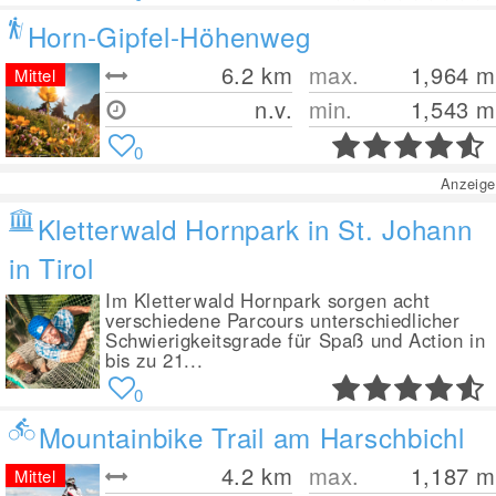
Horn-Gipfel-Höhenweg
6.2
km
max.
1,964
m
Mittel
n.v.
min.
1,543
m
0
Anzeige
Kletterwald Hornpark in St. Johann
in Tirol
Im Kletterwald Hornpark sorgen acht
verschiedene Parcours unterschiedlicher
Schwierigkeitsgrade für Spaß und Action in
bis zu 21...
0
Mountainbike Trail am Harschbichl
4.2
km
max.
1,187
m
Mittel