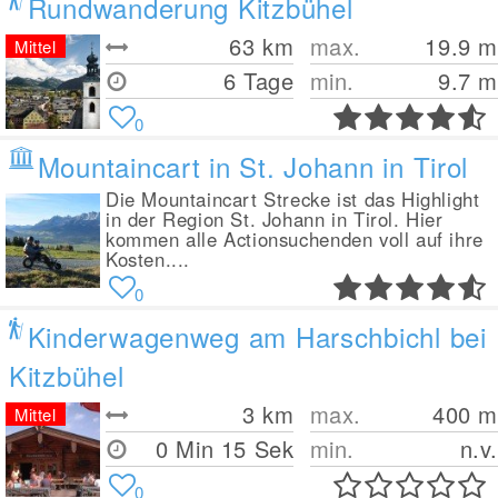
Rundwanderung Kitzbühel
63
km
max.
19.9
m
Mittel
6 Tage
min.
9.7
m
0
Mountaincart in St. Johann in Tirol
Die Mountaincart Strecke ist das Highlight
in der Region St. Johann in Tirol. Hier
kommen alle Actionsuchenden voll auf ihre
Kosten....
0
Kinderwagenweg am Harschbichl bei
Kitzbühel
3
km
max.
400
m
Mittel
0 Min 15 Sek
min.
n.v.
0