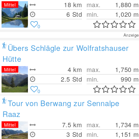
18
km
max.
1,880
m
Mittel
6 Std
min.
1,020
m
0
Anzeige
Übers Schlägle zur Wolfratshauser
Hütte
4
km
max.
1,750
m
Mittel
2.5 Std
min.
990
m
0
Tour von Berwang zur Sennalpe
Raaz
7.5
km
max.
1,734
m
Mittel
3 Std
min.
1,151
m