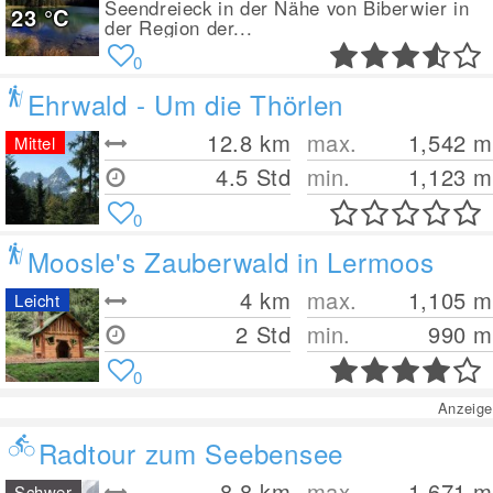
Seendreieck in der Nähe von Biberwier in
23
°C
der Region der...
0
Ehrwald - Um die Thörlen
12.8
km
max.
1,542
m
Mittel
4.5 Std
min.
1,123
m
0
Moosle's Zauberwald in Lermoos
4
km
max.
1,105
m
Leicht
2 Std
min.
990
m
0
Anzeige
Radtour zum Seebensee
8.8
km
max.
1,671
m
Schwer