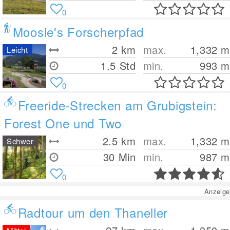
0
Moosle's Forscherpfad
2
km
max.
1,332
m
Leicht
1.5 Std
min.
993
m
0
Freeride-Strecken am Grubigstein:
Forest One und Two
2.5
km
max.
1,332
m
Schwer
30 Min
min.
987
m
0
Anzeige
Radtour um den Thaneller