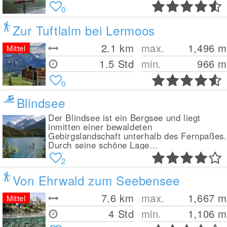
0
Zur Tuftlalm bei Lermoos
2.1
km
max.
1,496
m
Mittel
1.5 Std
min.
966
m
0
Blindsee
Der Blindsee ist ein Bergsee und liegt
inmitten einer bewaldeten
Gebirgslandschaft unterhalb des Fernpaßes.
Durch seine schöne Lage...
2
Von Ehrwald zum Seebensee
7.6
km
max.
1,667
m
Mittel
4 Std
min.
1,106
m