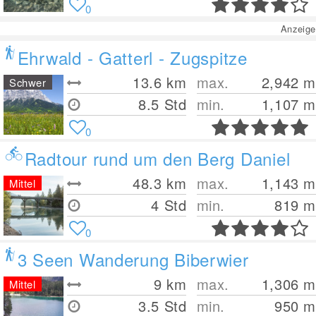
0
Anzeige
Ehrwald - Gatterl - Zugspitze
13.6
km
max.
2,942
m
Schwer
8.5 Std
min.
1,107
m
0
Radtour rund um den Berg Daniel
48.3
km
max.
1,143
m
Mittel
4 Std
min.
819
m
0
3 Seen Wanderung Biberwier
9
km
max.
1,306
m
Mittel
3.5 Std
min.
950
m