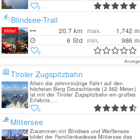
0
Blindsee-Trail
20.7
km
max.
1,742
m
Mittel
6 Std
min.
986
m
0
Anzeige
Tiroler Zugspitzbahn
Allein die zehnminütige Fahrt auf den
höchsten Berg Deutschlands (2.962 Meter)
ist mit der Tiroler Zugspitzbahn ein großes
Erlebnis....
0
Mittersee
Zusammen mit Blindsee und Weißensee
bildet der Familienbadesee Mittersee das