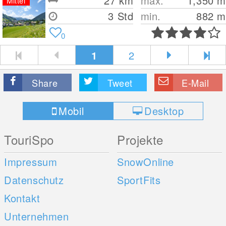
27
km
max.
1,350
m
Mittel
3 Std
min.
882
m
0
1
2
Share
Tweet
E-Mail
Mobil
Desktop
TouriSpo
Projekte
Impressum
SnowOnline
Datenschutz
SportFits
Kontakt
Unternehmen