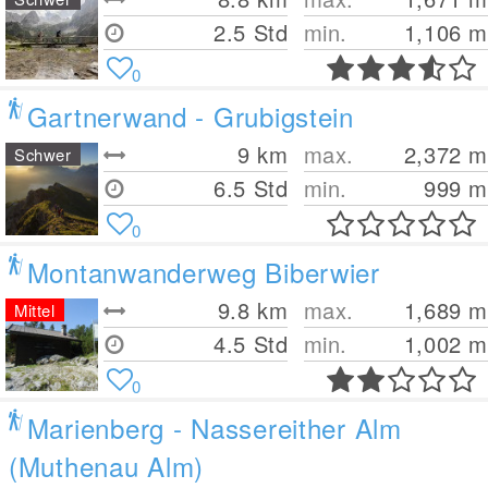
2.5 Std
min.
1,106
m
0
Gartnerwand - Grubigstein
9
km
max.
2,372
m
Schwer
6.5 Std
min.
999
m
0
Montanwanderweg Biberwier
9.8
km
max.
1,689
m
Mittel
4.5 Std
min.
1,002
m
0
Marienberg - Nassereither Alm
(Muthenau Alm)