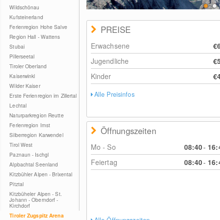
Wildschönau
Kufsteinerland
Ferienregion Hohe Salve
PREISE
Region Hall - Wattens
Erwachsene
€
Stubai
Pillerseetal
Jugendliche
€
Tiroler Oberland
Kinder
€
Kaiserwinkl
Wilder Kaiser
Alle Preisinfos
Erste Ferienregion im Zillertal
Lechtal
Naturparkregion Reutte
Ferienregion Imst
Öffnungszeiten
Silberregion Karwendel
Tirol West
Mo - So
08:40
-
16:
Paznaun - Ischgl
Feiertag
08:40
-
16:
Alpbachtal Seenland
Kitzbühler Alpen - Brixental
Pitztal
Kitzbüheler Alpen - St.
Johann - Oberndorf -
Kirchdorf
Tiroler Zugspitz Arena