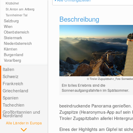
Alle Öffnungszeiten
Kitzbühel
St.Anton am Arlberg
Tannheimer Tal
Beschreibung
Salzburg
Wien
Oberösterreich
Steiermark
Niederösterreich
Kärnten
Burgenland
Vorarlberg
Italien
Schweiz
© Tiroler Zugspitzbahn_Foto Somwebe
Frankreich
Ein tolles Erlebnis sind die
Griechenland
Sonnenaufgangsfahrten im Spätsommer.
Spanien
Tschechien
beeindruckende Panorama genießen. D
Großbritannien und
Zugspitze (Hearonymus-App auf sein H
Nordirland
Tiroler Zugspitzbahn allerlei Hinter
Alle Länder in Europa
Eines der Highlights am Gipfel ist sich