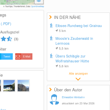
Tiroler
© TouriSpo, Thunderforest, Data:
OpenStreetMap
wegs
IN DER NÄHE
 (.PDF)
Eibsee-Rundweg bei Grainau
5
km
Ausflugsziel
Moosle's Zauberwald in
(3)
Lermoos
iter
5,5
km
Übers Schlägle zur
Tweet
E-Mail
Wolfratshauser Hütte
5,6
km
Alle anzeigen
ie
Über den Autor
Ehrwalder Almbahn
aktualisiert am 23 Mar 2026