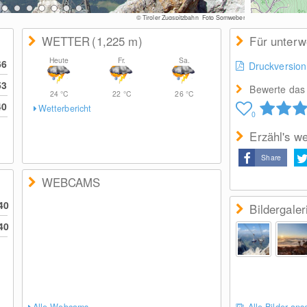
© Tiroler Zugspitzbahn_Foto Somweber
WETTER
(1,225
m
)
Für unter
Heute
Fr.
Sa.
66
Druckversion
53
Bewerte das 
24
°C
22
°C
26
°C
40
Wetterbericht
0
Erzähl's we
Share
WEBCAMS
40
Bildergaler
40