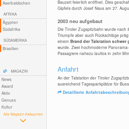
Bauzeit feierlich eröffnet. Dies gesc
Aserbaidschan
Gipfels durch Josef Naus am 27. Augu
AFRIKA
2003 neu aufgebaut
Ägypten
Südafrika
Die Tiroler Zugspitzbahn wurde nach ih
Triumpfe aber auch Rückschläge präg
SÜDAMERIKA
einem
Brand der Talstation schwer
wurde. Zwei hochmoderne Panorama-Ka
Brasilien
Passagiere nahezu lautlos in zehn Min
Anfahrt
MAGAZIN
An der Talstation der Tiroler Zugspit
News
ausreichend Tagesparkplätze für Bus
Award
Detaillierte Anfahrtsbeschreibun
Aktiv
Genuss
Kultur
Alle Magazin Kategorien