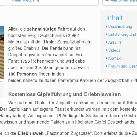
Alle Webcams
Alle Bilder an
Inhalt
Beschreibung
Allein die
zehnminütige Fahrt
auf den
Entstehung und
höchsten Berg Deutschlands (2.962
Meter) ist mit der Tiroler Zugspitzbahn ein
Anfahrt
großes Erlebnis. Die Pendelbahn mit
Videos
Doppeltragsystem überwindet auf ihrer
Kontakt
Fahrt 1725 Höhenmeter und wird dabei
Forum und Use
aber nur von 3 Stützen gehalten. Jeweils
100 Personen
finden in den
beiden nahezu lautlosen Panorama-Kabinen der Zugspitzbahn Pl
r
Kostenlose Gipfelführung und Erlebniswelten
Wer auf dem Gipfel der Zugspitze ankommt, der sollte natürlich 
er Gipfel kann auf eigene Faust erkundet werden, mit dem kostenl
andy laden). An insgesamt 18 Audioguide-Stationen erfahren Gäste a
grundwissen und spannende Fakten zum höchsten Gipfel Deutschlands.
erlich die
Erlebniswelt
„Faszination Zugspitze“. Dort erlebst du die Zu