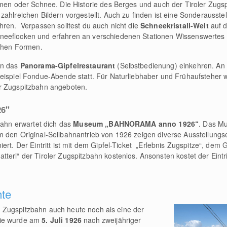
ürmen oder Schnee. Die Historie des Berges und auch der Tiroler Zu
zahlreichen Bildern vorgestellt. Auch zu finden ist eine Sonderauss
hren. Verpassen solltest du auch nicht die
Schneekristall-Welt
auf 
neeflocken und erfahren an verschiedenen Stationen Wissenswertes 
ichen Formen.
in das
Panorama-Gipfelrestaurant
(Selbstbedienung) einkehren. An
Beispiel Fondue-Abende statt. Für Naturliebhaber und Frühaufstehe
r Zugspitzbahn angeboten.
26"
zbahn erwartet dich das
Museum „BAHNORAMA anno 1926“
. Das Mu
m den Original-Seilbahnantrieb von 1926 zeigen diverse Ausstellung
ert. Der Eintritt ist mit dem Gipfel-Ticket „Erlebnis Zugspitze“, dem G
erl“ der Tiroler Zugspitzbahn kostenlos. Ansonsten kostet der Eintri
hte
ler Zugspitzbahn auch heute noch als eine der
Sie wurde am
5. Juli 1926
nach zweijähriger