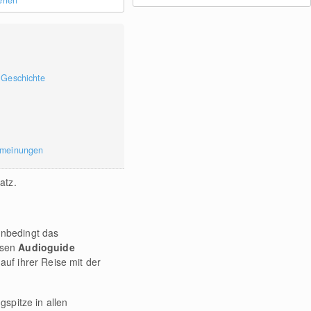
sehen
 Geschichte
rmeinungen
atz.
unbedingt das
osen
Audioguide
uf ihrer Reise mit der
gspitze in allen