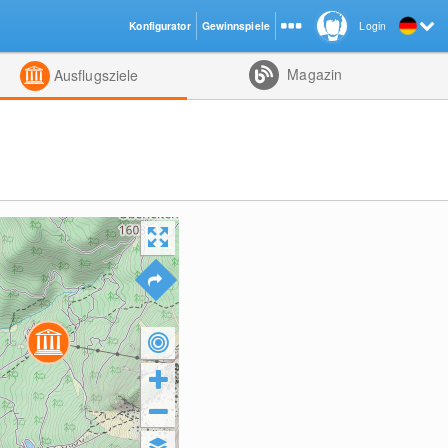
Konfigurator
Gewinnspiele
Login
ht
Kombiniert
Magazin
Ausflugsziele