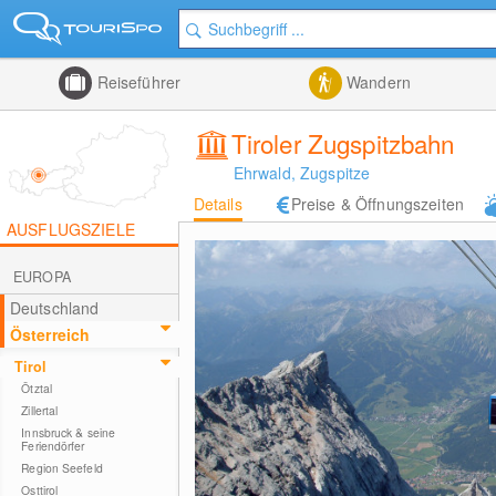
Reiseführer
Wandern
Tiroler Zugspitzbahn
Ehrwald, Zugspitze
Details
Preise & Öffnungszeiten
AUSFLUGSZIELE
EUROPA
Deutschland
Österreich
Tirol
Ötztal
Zillertal
Innsbruck & seine
Feriendörfer
Region Seefeld
Osttirol