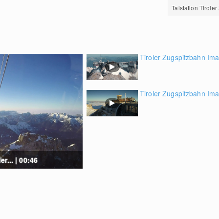
Talstation Tirole
Tiroler Zugspitzbahn Im
Tiroler Zugspitzbahn Ima
r... | 00:46