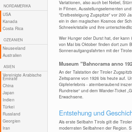
Variationen, also auch bei Nebel, St
NORDAMERIKA
in Filmen, Ausstellungselementen und 
USA
"Erstbesteigung Zugspitze" vor 200 Ja
ein in den magischen Kosmos der Sch
Kanada
Schneekristalle und ihre unterschiedl
Costa Rica
Wer Hunger oder Durst hat, der kann 
OZEANIEN
von Mai bis Oktober finden dort zum 
Neuseeland
Sonnenaufgangsfahrten mit der Tirole
Australien
Museum "Bahnorama anno 19
ASIEN
An der Talstation der Tiroler Zugspit
Vereinigte Arabische
Zeitspanne von 1926 bis heute auf. U
Emirate
Gipfelerlebnis - atemberaubend inszeni
China
Rundreise“ und dem Wander-Ticket „Gatt
Japan
Erwachsene.
Indien
Türkei
Entstehung und Geschic
Russland
Georgien
Als erste Seilbahn Tirols gilt die Tiro
Iran
modernsten Seilbahnen der Region. 