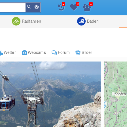
+
+
0
In
Suchen
der
Nähe
Listenansicht
Kartenansic
Radfahren
Baden
Wetter
Webcams
Forum
Bilder