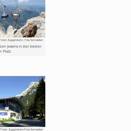
Tiroler Zugspitzbahn_Foto Somweber
en jeweils in den beiden
 Platz.
Tiroler Zugspitzbahn/Foto Somweber