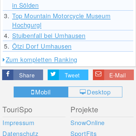
in Sölden
3.
Top Mountain Motorcycle Museum
Hochgurgl
4.
Stuibenfall bei Umhausen
5.
Ötzi Dorf Umhausen
Zum kompletten Ranking
Share
Tweet
E-Mail
Mobil
Desktop
TouriSpo
Projekte
Impressum
SnowOnline
Datenschutz
SportFits