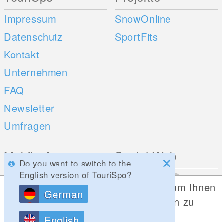
Impressum
SnowOnline
Datenschutz
SportFits
Kontakt
Unternehmen
FAQ
Newsletter
Umfragen
Mobile Apps
Social Web
Do you want to switch to the
English version of TouriSpo?
iOS
Diese Website verwendet Cookies, um Ihnen
German
Android
die bestmögliche Funktionalität bieten zu
können.
English