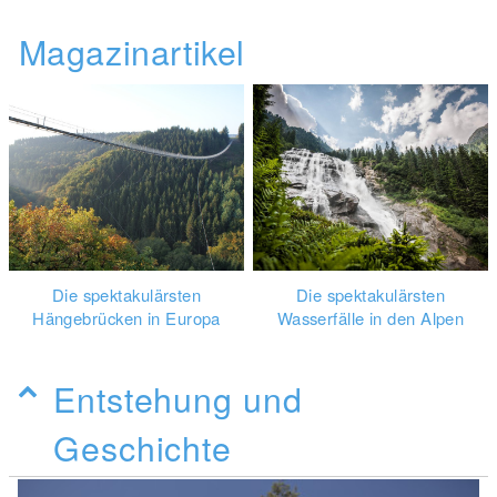
Magazinartikel
Die spektakulärsten
Die spektakulärsten
Hängebrücken in Europa
Wasserfälle in den Alpen
Entstehung und
Geschichte